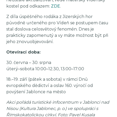
kostel pod odkazem:
ZDE
.
Z díla úspěšného rodáka z Jizerských hor
původně určeného pro Vídeň se postupem času
stal doslova celosvětový fenomén. Dnes je
prakticky zapomenutý a vy máte možnost být při
jeho znovuobjevování.
Otevírací doba:
30. června – 30. srpna
úterý–sobota 10:00–12:30, 13:00–17:00
18.–19. září (pátek a sobota) v rámci Dnů
evropského dědictví a oslav 160. výročí od
povýšení Jablonce na město
Akci pořádá turistické infocentrum v Jablonci nad
Nisou (Kultura Jablonec, p. o.) ve spolupráci s
Římskokatolickou církví. Foto: Pavel Kusala