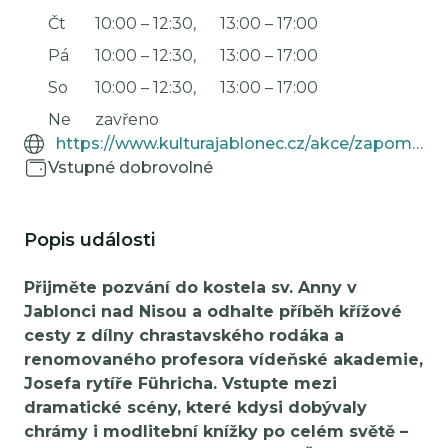
Čt
10:00
–
12:30
,
13:00
–
17:00
Pá
10:00
–
12:30
,
13:00
–
17:00
So
10:00
–
12:30
,
13:00
–
17:00
Ne
zavřeno
https://www.kulturajablonec.cz/akce/zapomenuta-cesta/
Vstupné dobrovolné
Popis události
Přijměte pozvání do kostela sv. Anny v
Jablonci nad Nisou a odhalte příběh křížové
cesty z dílny chrastavského rodáka a
renomovaného profesora vídeňské akademie,
Josefa rytíře Führicha. Vstupte mezi
dramatické scény, které kdysi dobývaly
chrámy i modlitební knížky po celém světě –