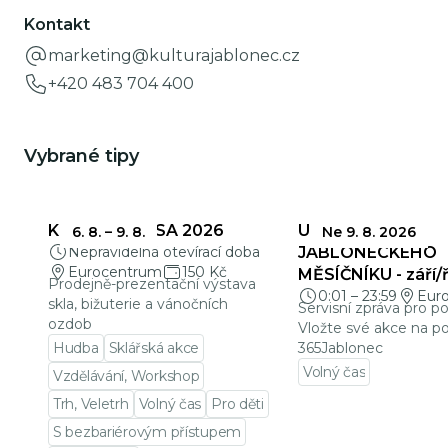
Kontakt
marketing@kulturajablonec.cz
+420 483 704 400
Vybrané tipy
KŘEHKÁ KRÁSA 2026
UZÁVĚRKY
6. 8.
–
9. 8.
Ne 9. 8. 2026
Nepravidelná otevírací doba
JABLONECKÉHO
Eurocentrum
150 Kč
MĚSÍČNÍKU - září/ř
Prodejně-prezentační výstava
0:01
–
23:59
Eur
skla, bižuterie a vánočních
Servisní zpráva pro p
ozdob
Vložte své akce na po
Hudba
Sklářská akce
365Jablonec
Volný čas
Vzdělávání, Workshop
Přejít na detail udá
Trh, Veletrh
Volný čas
Pro děti
S bezbariérovým přístupem