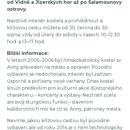
od Vídně a Jizerských hor až po Šalamounovy
ostrovy.
Navštívit interiér kostela a prohlédnout si
křížovou cestu můžete od 30. června do 30.
srpna, vždy od úterý do soboty v časech: 10–12:30
hod. a 13–17 hod.
Bližší informace:
V letech 2005–2006 byl římskokatolický kostel sv.
Anny převeden na město a opraven. Původní
vybavení se nedochovalo, interiér byl zařízen
úsporně a pořízeny nové varhany. Dnes kostel
slouží především pro kulturní akce důstojnějšího
charakteru – koncerty a výstavy. Neztratil zcela
ani svoji liturgickou funkci – slavením
každoročních mší ke cti sv. Anny, patronky města.
Nevíme, jakou křížovou cestou byl původně
vybaven, ale od roku 2014 je v něm technologicky