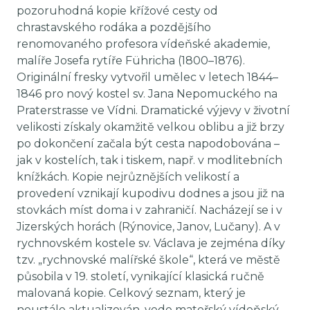
pozoruhodná kopie křížové cesty od
chrastavského rodáka a pozdějšího
renomovaného profesora vídeňské akademie,
malíře Josefa rytíře Führicha (1800–1876).
Originální fresky vytvořil umělec v letech 1844–
1846 pro nový kostel sv. Jana Nepomuckého na
Praterstrasse ve Vídni. Dramatické výjevy v životní
velikosti získaly okamžitě velkou oblibu a již brzy
po dokončení začala být cesta napodobována –
jak v kostelích, tak i tiskem, např. v modlitebních
knížkách. Kopie nejrůznějších velikostí a
provedení vznikají kupodivu dodnes a jsou již na
stovkách míst doma i v zahraničí. Nacházejí se i v
Jizerských horách (Rýnovice, Janov, Lučany). A v
rychnovském kostele sv. Václava je zejména díky
tzv. „rychnovské malířské škole“, která ve městě
působila v 19. století, vynikající klasická ručně
malovaná kopie. Celkový seznam, který je
neustále aktualizován, vede mateřský vídeňský