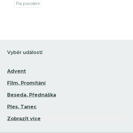
Psi povoleni
Přejít na detail události
Vyběr událostí
Advent
Film, Promítání
Beseda, Přednáška
Ples, Tanec
Zobrazit více