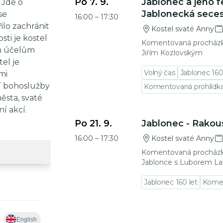
Po 7. 9.
Jablonec a jeho 
 Jde o
Jablonecká sece
se
16:00
–
17:30
ilo zachránit
Kostel svaté Anny
sti je kostel
Komentovaná procházk
ím účelům
Jiřím Kozlovským
tel je
Volný čas
Jablonec 160
mi
í bohoslužby
Komentovaná prohlídk
ěsta, svaté
í akcí.
Přejít na detail události
Po 21. 9.
Jablonec - Rakous
16:00
–
17:30
Kostel svaté Anny
Komentovaná procház
Jablonce s Luborem La
Jablonec 160 let
Komen