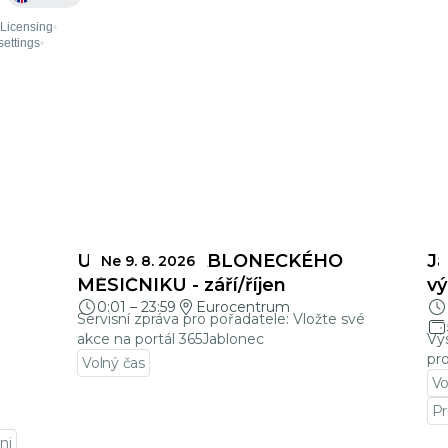
UZÁVĚRKY JABLONECKÉHO
Ja
Ne 9. 8. 2026
MĚSÍČNÍKU - září/říjen
vý
0:01
–
23:59
Eurocentrum
Servisní zpráva pro pořadatele: Vložte své
akce na portál 365Jablonec
Vý
pro
Volný čas
Vo
Přejít na detail události
Pr
Pře
ni