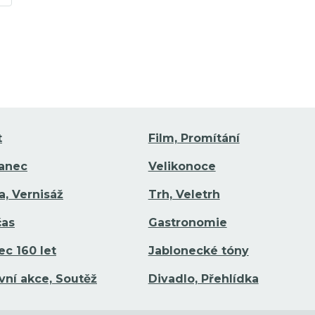
t
Film, Promítání
Tanec
Velikonoce
a, Vernisáž
Trh, Veletrh
čas
Gastronomie
ec 160 let
Jablonecké tóny
vní akce, Soutěž
Divadlo, Přehlídka