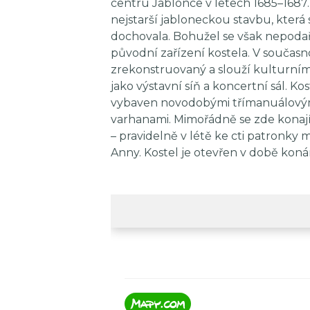
centru Jablonce v letech 1685–1687.
nejstarší jabloneckou stavbu, která 
dochovala. Bohužel se však nepodař
původní zařízení kostela. V současno
zrekonstruovaný a slouží kulturn
jako výstavní síň a koncertní sál. Kos
vybaven novodobými třímanuálový
varhanami. Mimořádně se zde konaj
– pravidelně v létě ke cti patronky m
Anny. Kostel je otevřen v době konán