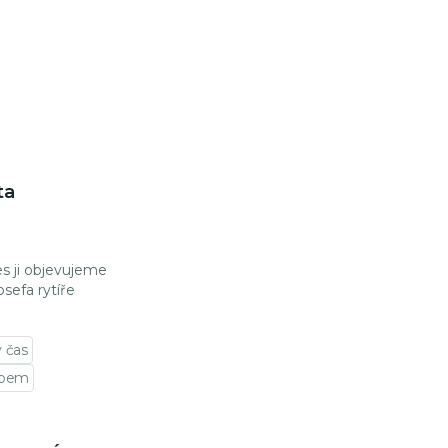
ta
nes ji objevujeme
osefa rytíře
ý čas
upem