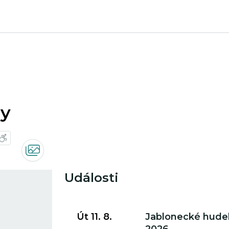
ny
Události
Přejít na detail události
Út 11. 8.
Jablonecké hudeb