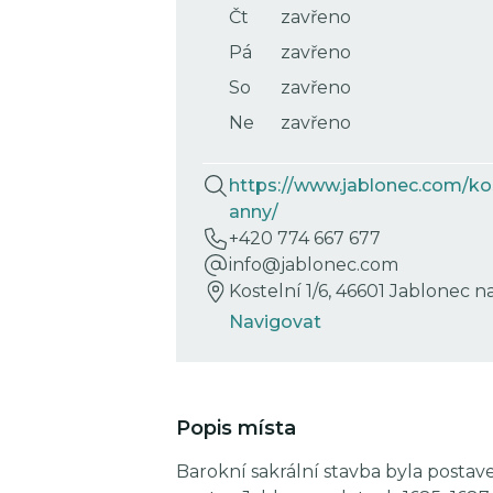
Čt
zavřeno
Pá
zavřeno
So
zavřeno
Ne
zavřeno
https://www.jablonec.com/kos
anny/
+420 774 667 677
info@jablonec.com
Kostelní 1/6, 46601 Jablonec n
Navigovat
Popis místa
Barokní sakrální stavba byla posta