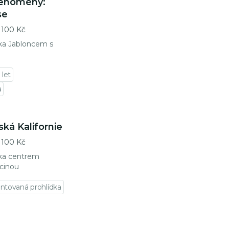
fenomény:
se
100 Kč
a Jabloncem s
 let
a
ká Kalifornie
100 Kč
ka centrem
cinou
tovaná prohlídka