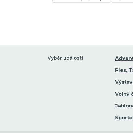
Přejít na detail události
Vyběr událostí
Adven
Ples, 
Výstav
Volný 
Jablon
Sporto