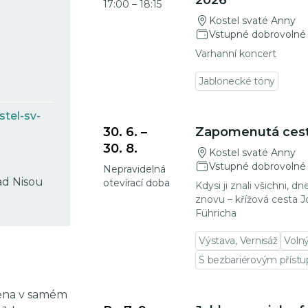
2026
17:00
–
18:15
Kostel svaté Anny
Vstupné dobrovolné
Varhanní koncert
Jablonecké tóny
Přejít na detail události
tel-sv-
30. 6.
–
Zapomenutá ces
30. 8.
Kostel svaté Anny
Vstupné dobrovolné
Nepravidelná
ad Nisou
otevírací doba
Kdysi ji znali všichni, d
znovu – křížová cesta J
Führicha
Výstava, Vernisáž
Voln
S bezbariérovým příst
Přejít na detail události
vena v samém