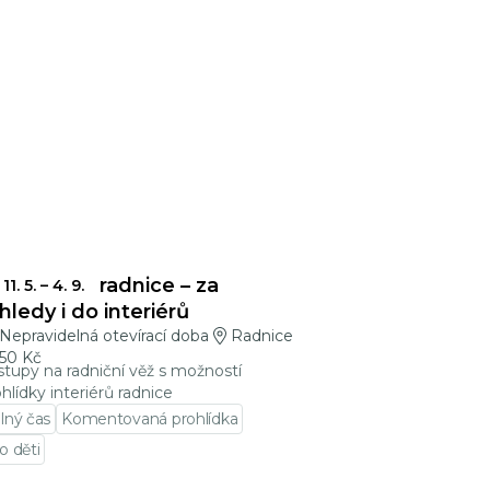
blonecká radnice – za
11. 5.
–
4. 9.
hledy i do interiérů
Nepravidelná otevírací doba
Radnice
50 Kč
stupy na radniční věž s možností
hlídky interiérů radnice
lný čas
Komentovaná prohlídka
o děti
jít na detail události