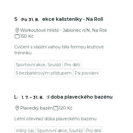
Přejít na detail události
Skupinová lekce kalisteniky - Na Roli
Po 31. 8.
Workoutové hřiště - Jablonec n/N, Na Roli
150 Kč
Cvičení s vlastní vahou těla formou kruhové
tréninku
Sportovní akce, Soutěž
Pro děti
S bezbariérovým přístupem
Psi povoleni
Přejít na detail události
Letní otevírací doba plaveckého bazénu
1. 7.
–
31. 8.
Plavecký bazén
120 Kč
Letní otevírací doba plaveckého bazénu
Volný čas
Sportovní akce, Soutěž
Pro děti