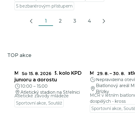
S bezbariérovým přístupem
1
2
3
4
Previous
Next
TOP akce
Mladá Evropa a 3. kolo KPD
MČR v letním biat
So 15. 8. 2026
29. 8.
–
30. 8.
juniorů a dorostu
Nepravidelná oteví
Biatlonový areál M
10:00
–
15:00
Břízky
Atletický stadion na Střelnici
MČR v letním biatlon
Atletické závody mládeže
dospělých - kross
Sportovní akce, Soutěž
Sportovní akce, Sout
Přejít na detail události
Přejít na detail udá