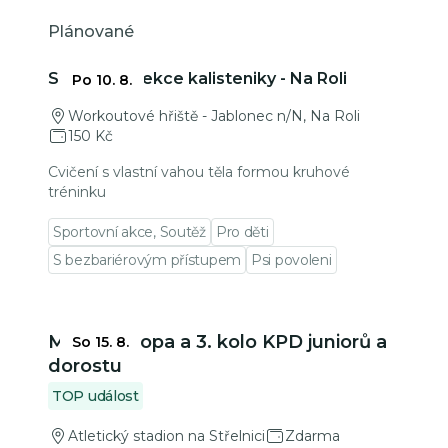
Plánované
Přejít na detail události
Skupinová lekce kalisteniky - Na Roli
Po 10. 8.
Workoutové hřiště - Jablonec n/N, Na Roli
150 Kč
Cvičení s vlastní vahou těla formou kruhové
tréninku
Sportovní akce, Soutěž
Pro děti
S bezbariérovým přístupem
Psi povoleni
Přejít na detail události
Mladá Evropa a 3. kolo KPD juniorů a
So 15. 8.
dorostu
TOP událost
Atletický stadion na Střelnici
Zdarma