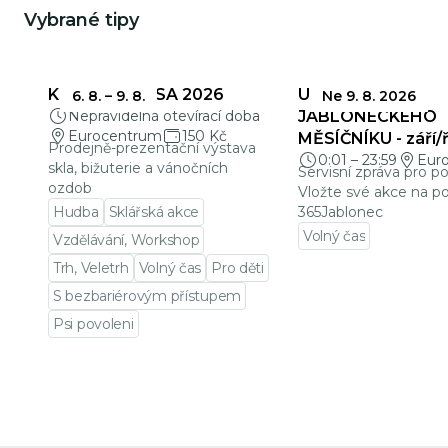
Vybrané tipy
KŘEHKÁ KRÁSA 2026
UZÁVĚRKY
6. 8.
–
9. 8.
Ne 9. 8. 2026
Nepravidelná otevírací doba
JABLONECKÉHO
Eurocentrum
150 Kč
MĚSÍČNÍKU - září/ř
Prodejně-prezentační výstava
0:01
–
23:59
Eur
skla, bižuterie a vánočních
Servisní zpráva pro p
ozdob
Vložte své akce na po
Hudba
Sklářská akce
365Jablonec
Volný čas
Vzdělávání, Workshop
Přejít na detail udá
Trh, Veletrh
Volný čas
Pro děti
S bezbariérovým přístupem
Psi povoleni
Přejít na detail události