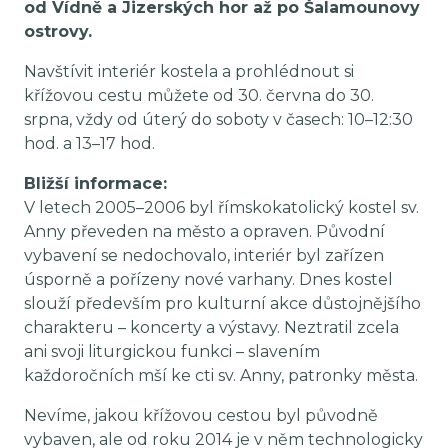
od Vídně a Jizerských hor až po Šalamounovy
ostrovy.
Navštívit interiér kostela a prohlédnout si
křížovou cestu můžete od 30. června do 30.
srpna, vždy od úterý do soboty v časech: 10–12:30
hod. a 13–17 hod.
Bližší informace:
V letech 2005–2006 byl římskokatolický kostel sv.
Anny převeden na město a opraven. Původní
vybavení se nedochovalo, interiér byl zařízen
úsporně a pořízeny nové varhany. Dnes kostel
slouží především pro kulturní akce důstojnějšího
charakteru – koncerty a výstavy. Neztratil zcela
ani svoji liturgickou funkci – slavením
každoročních mší ke cti sv. Anny, patronky města.
Nevíme, jakou křížovou cestou byl původně
vybaven, ale od roku 2014 je v něm technologicky