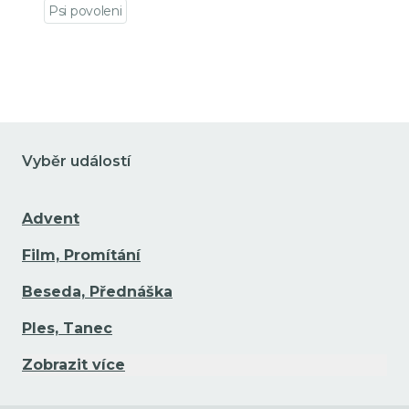
Psi povoleni
Přejít na detail události
Vyběr událostí
Advent
Film, Promítání
Beseda, Přednáška
Ples, Tanec
Zobrazit více