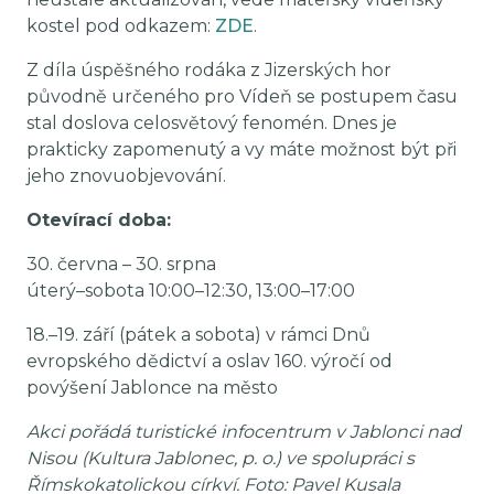
kostel pod odkazem:
ZDE
.
Z díla úspěšného rodáka z Jizerských hor
původně určeného pro Vídeň se postupem času
stal doslova celosvětový fenomén. Dnes je
prakticky zapomenutý a vy máte možnost být při
jeho znovuobjevování.
Otevírací doba:
30. června – 30. srpna
úterý–sobota 10:00–12:30, 13:00–17:00
18.–19. září (pátek a sobota) v rámci Dnů
evropského dědictví a oslav 160. výročí od
povýšení Jablonce na město
Akci pořádá turistické infocentrum v Jablonci nad
Nisou (Kultura Jablonec, p. o.) ve spolupráci s
Římskokatolickou církví. Foto: Pavel Kusala