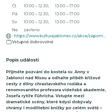
Čt
10:00
–
12:30
,
13:00
–
17:00
Pá
10:00
–
12:30
,
13:00
–
17:00
So
10:00
–
12:30
,
13:00
–
17:00
Ne
zavřeno
https://www.kulturajablonec.cz/akce/zapomenuta-cesta/
Vstupné dobrovolné
Popis události
Přijměte pozvání do kostela sv. Anny v
Jablonci nad Nisou a odhalte příběh křížové
cesty z dílny chrastavského rodáka a
renomovaného profesora vídeňské akademie,
Josefa rytíře Führicha. Vstupte mezi
dramatické scény, které kdysi dobývaly
chrámy i modlitební knížky po celém světě –