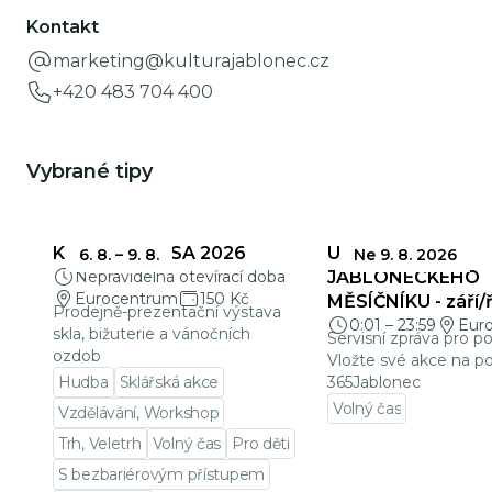
Kontakt
marketing@kulturajablonec.cz
+420 483 704 400
Vybrané tipy
KŘEHKÁ KRÁSA 2026
UZÁVĚRKY
6. 8.
–
9. 8.
Ne 9. 8. 2026
Nepravidelná otevírací doba
JABLONECKÉHO
Eurocentrum
150 Kč
MĚSÍČNÍKU - září/ř
Prodejně-prezentační výstava
0:01
–
23:59
Eur
skla, bižuterie a vánočních
Servisní zpráva pro p
ozdob
Vložte své akce na po
Hudba
Sklářská akce
365Jablonec
Volný čas
Vzdělávání, Workshop
Přejít na detail udá
Trh, Veletrh
Volný čas
Pro děti
S bezbariérovým přístupem