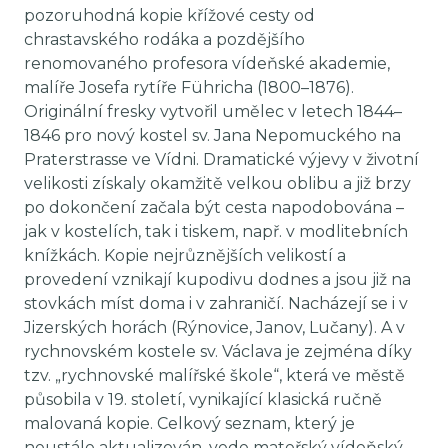
pozoruhodná kopie křížové cesty od
chrastavského rodáka a pozdějšího
renomovaného profesora vídeňské akademie,
malíře Josefa rytíře Führicha (1800–1876).
Originální fresky vytvořil umělec v letech 1844–
1846 pro nový kostel sv. Jana Nepomuckého na
Praterstrasse ve Vídni. Dramatické výjevy v životní
velikosti získaly okamžitě velkou oblibu a již brzy
po dokončení začala být cesta napodobována –
jak v kostelích, tak i tiskem, např. v modlitebních
knížkách. Kopie nejrůznějších velikostí a
provedení vznikají kupodivu dodnes a jsou již na
stovkách míst doma i v zahraničí. Nacházejí se i v
Jizerských horách (Rýnovice, Janov, Lučany). A v
rychnovském kostele sv. Václava je zejména díky
tzv. „rychnovské malířské škole“, která ve městě
působila v 19. století, vynikající klasická ručně
malovaná kopie. Celkový seznam, který je
neustále aktualizován, vede mateřský vídeňský