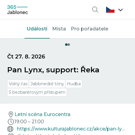
Vyhledávání
Události
Místa
Pro pořadatele
Čt 27. 8. 2026
Pan Lynx, support: Řeka
Volný čas
Jablonecké tóny
Hudba
S bezbariérovým přístupem
Letní scéna Eurocentra
19:00
–
21:00
https://www.kulturajablonec.cz/akce/pan-lynx-support-reka/