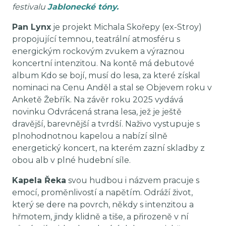
festivalu
Jablonecké tóny.
Pan Lynx
je projekt Michala Skořepy (ex-Stroy)
propojující temnou, teatrální atmosféru s
energickým rockovým zvukem a výraznou
koncertní intenzitou. Na kontě má debutové
album Kdo se bojí, musí do lesa, za které získal
nominaci na Cenu Anděl a stal se Objevem roku v
Anketě Žebřík. Na závěr roku 2025 vydává
novinku Odvrácená strana lesa, jež je ještě
dravější, barevnější a tvrdší. Naživo vystupuje s
plnohodnotnou kapelou a nabízí silně
energetický koncert, na kterém zazní skladby z
obou alb v plné hudební síle.
Kapela Řeka
svou hudbou i názvem pracuje s
emocí, proměnlivostí a napětím. Odráží život,
který se dere na povrch, někdy s intenzitou a
hřmotem, jindy klidně a tiše, a přirozeně v ní