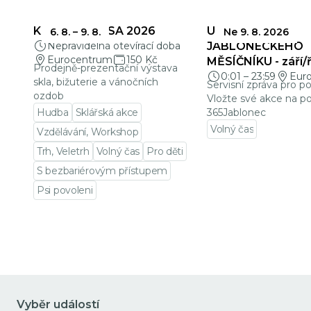
KŘEHKÁ KRÁSA 2026
UZÁVĚRKY
6. 8.
–
9. 8.
Ne 9. 8. 2026
Nepravidelná otevírací doba
JABLONECKÉHO
Eurocentrum
150 Kč
MĚSÍČNÍKU - září/ř
Prodejně-prezentační výstava
0:01
–
23:59
Eur
skla, bižuterie a vánočních
Servisní zpráva pro p
ozdob
Vložte své akce na po
Hudba
Sklářská akce
365Jablonec
Volný čas
Vzdělávání, Workshop
Přejít na detail udá
Trh, Veletrh
Volný čas
Pro děti
S bezbariérovým přístupem
Psi povoleni
Přejít na detail události
Vyběr událostí