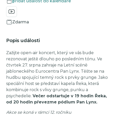
přidat událost do kalendáře
Zdarma
Popis události
Zažijte open-air koncert, který ve vás bude
rezonovat ještě dlouho po posledním tónu. Ve
čtvrtek 27. srpna zahraje na Letní scéně
jabloneckého Eurocentra Pan Lynx. Těšte se na
hudbu spojující temný rock s prvky grunge. Jako
speciální host se představí kapela Řeka, která
kombinuje rock s vlivy grunge, punku a
psychedelie.
Večer odstartuje v 19 hodin Řeka,
od 20 hodin převezme pódium Pan Lynx.
Akce se koná v rámci 12. ročníku