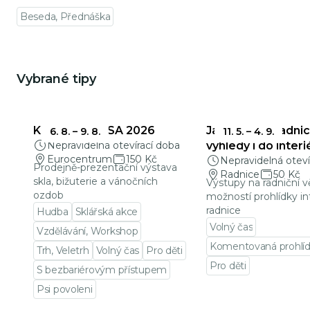
Beseda, Přednáška
Vybrané tipy
Mohlo by Vás zajímat
KŘEHKÁ KRÁSA 2026
Jablonecká radnic
6. 8.
–
9. 8.
11. 5.
–
4. 9.
Nepravidelná otevírací doba
výhledy i do interi
Eurocentrum
150 Kč
Nepravidelná oteví
Prodejně-prezentační výstava
Radnice
50 Kč
skla, bižuterie a vánočních
Výstupy na radniční v
ozdob
možností prohlídky in
radnice
Hudba
Sklářská akce
Volný čas
Vzdělávání, Workshop
Komentovaná prohlí
Trh, Veletrh
Volný čas
Pro děti
Pro děti
S bezbariérovým přístupem
Přejít na detail udá
Psi povoleni
Přejít na detail události