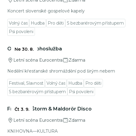
Letní scéna Eurocentra
Zdarma
Koncert slovenské gospelové kapely
Volný čas
Hudba
Pro děti
S bezbariérovým přístupem
Psi povoleni
Přejít na detail události
OPEN AIR bohoslužba
Ne 30. 8.
Letní scéna Eurocentra
Zdarma
Nedělní křesťanské shromáždění pod širým nebem
Festival, Slavnost
Volný čas
Hudba
Pro děti
S bezbariérovým přístupem
Psi povoleni
Přejít na detail události
František Štorm & Maldorör Disco
Čt 3. 9.
Letní scéna Eurocentra
Zdarma
KNIHOVNA—KULTURA