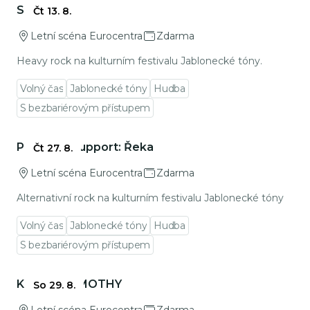
Sarah
Čt 13. 8.
Letní scéna Eurocentra
Zdarma
Heavy rock na kulturním festivalu Jablonecké tóny.
Volný čas
Jablonecké tóny
Hudba
S bezbariérovým přístupem
Přejít na detail události
Pan Lynx, support: Řeka
Čt 27. 8.
Letní scéna Eurocentra
Zdarma
Alternativní rock na kulturním festivalu Jablonecké tóny
Volný čas
Jablonecké tóny
Hudba
S bezbariérovým přístupem
Přejít na detail události
Koncert TIMOTHY
So 29. 8.