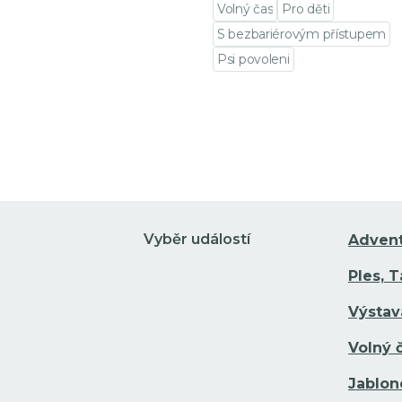
Volný čas
Pro děti
S bezbariérovým přístupem
Psi povoleni
Přejít na detail události
Vyběr událostí
Adven
Ples, 
Výstav
Volný 
Jablon