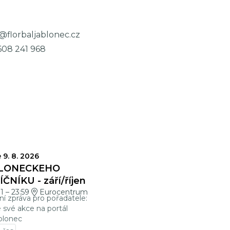
@florbaljablonec.cz
608 241 968
VĚRKY
 9. 8. 2026
LONECKÉHO
ČNÍKU - září/říjen
01
–
23:59
Eurocentrum
ní zpráva pro pořadatele:
e své akce na portál
blonec