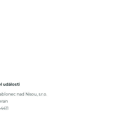
l události
lonec nad Nisou, s.r.o.
eran
4411