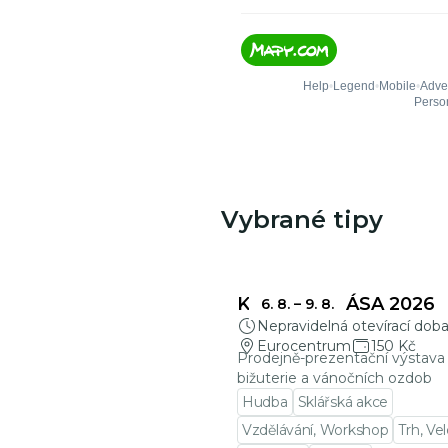
Vybrané tipy
KŘEHKÁ KRÁSA 2026
6. 8.
–
9. 8.
Nepravidelná otevírací dob
Eurocentrum
150 Kč
Prodejně-prezentační výstava 
bižuterie a vánočních ozdob
Hudba
Sklářská akce
Vzdělávání, Workshop
Trh, Ve