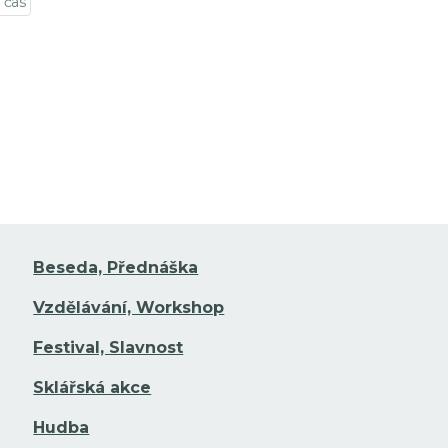
 čas
t na detail události
Beseda, Přednáška
Vzdělávání, Workshop
Festival, Slavnost
Sklářská akce
Hudba