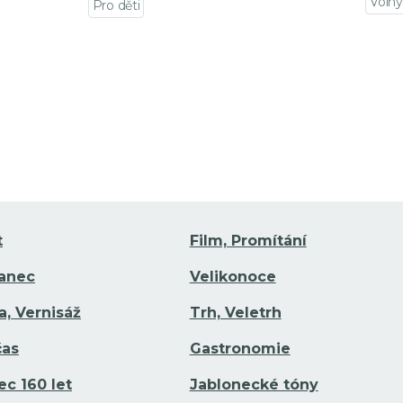
Volný
Pro děti
Přejí
Přejít na detail události
t
Film, Promítání
Tanec
Velikonoce
a, Vernisáž
Trh, Veletrh
čas
Gastronomie
ec 160 let
Jablonecké tóny