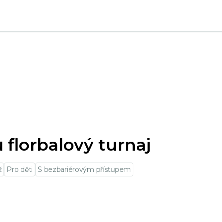
j
ů florbalový turnaj
ž
Pro děti
S bezbariérovým přístupem