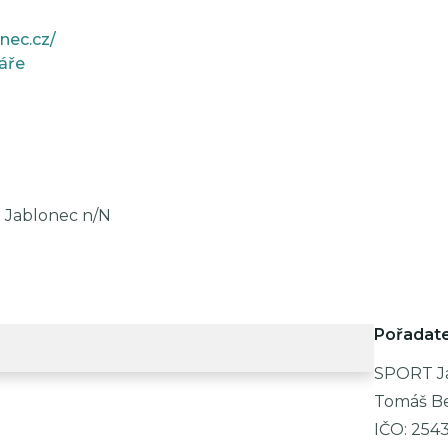
nec.cz/
áře
s. Jablonec n/N
Pořadate
SPORT Jab
Tomáš B
IČO:
2543