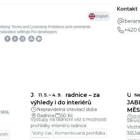
Kontakt
beran
+420 
Jablonecká radnice – za
UZÁ
11. 5.
–
4. 9.
Ne
a
výhledy i do interiérů
JAB
Nepravidelná otevírací doba
MĚSÍ
skla,
Radnice
50 Kč
0:
Výstupy na radniční věž s možností
Servis
prohlídky interiérů radnice
Vložt
Volný čas
Komentovaná prohlídka
365Ja
letrh