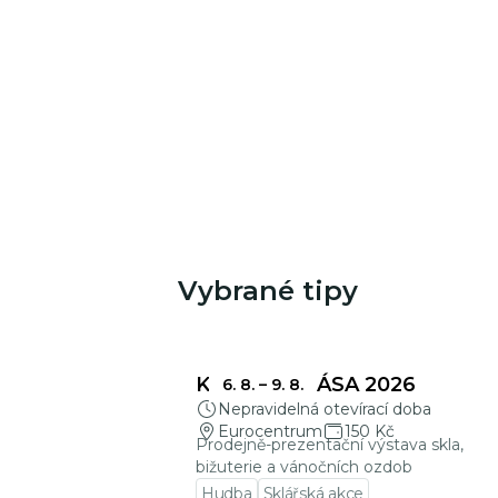
Vybrané tipy
Mohlo by Vás zajímat
KŘEHKÁ KRÁSA 2026
6. 8.
–
9. 8.
Nepravidelná otevírací doba
Eurocentrum
150 Kč
Prodejně-prezentační výstava skla,
bižuterie a vánočních ozdob
Hudba
Sklářská akce