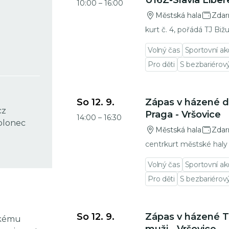
U16Z-Slavia Liber
10:00
–
16:00
Městská hala
Zda
kurt č. 4, pořádá TJ Biž
Volný čas
Sportovní ak
Pro děti
S bezbariéro
Přejít na detail události
So 12. 9.
Zápas v házené do
cz
Praga - Vršovice
14:00
–
16:30
blonec
Městská hala
Zda
centrkurt městské haly
Volný čas
Sportovní ak
Pro děti
S bezbariéro
Přejít na detail události
So 12. 9.
Zápas v házené TJ
okému