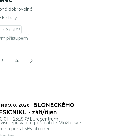
erec
pné dobrovolné
ské haly
ce, Soutěž
vým přístupem
3
4
Next
ZÁVĚRKY JABLONECKÉHO
Ne 9. 8. 2026
SÍČNÍKU - září/říjen
0:01
–
23:59
Eurocentrum
visní zpráva pro pořadatele: Vložte své
ce na portál 365Jablonec