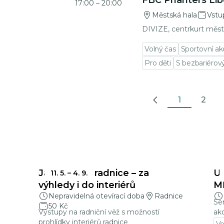
FBC Phanters Lib
17:00
–
20:00
Městská hala
Vstu
DIVIZE, centrkurt měst
Volný čas
Sportovní ak
Pro děti
S bezbariéro
1
2
Previous
Jablonecká radnice – za
U
11. 5.
–
4. 9.
výhledy i do interiérů
MĚ
Nepravidelná otevírací doba
Radnice
Ser
50 Kč
Výstupy na radniční věž s možností
ak
prohlídky interiérů radnice