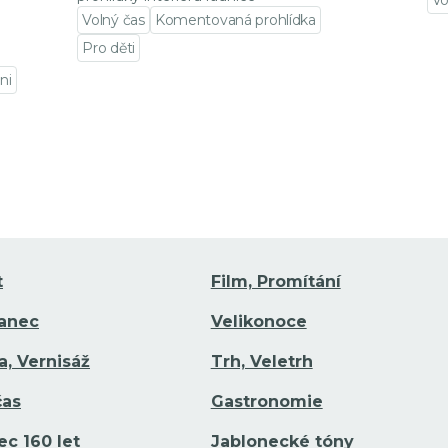
Vo
Volný čas
Komentovaná prohlídka
Pře
Pro děti
Přejít na detail události
ni
t
Film, Promítání
Tanec
Velikonoce
a, Vernisáž
Trh, Veletrh
čas
Gastronomie
ec 160 let
Jablonecké tóny