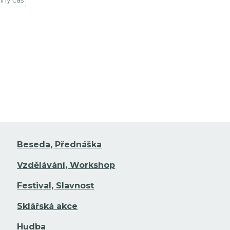
lný čas
jít na detail události
Beseda, Přednáška
Vzdělávání, Workshop
Festival, Slavnost
Sklářská akce
Hudba