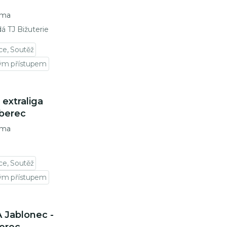
rma
dá TJ Bižuterie
ce, Soutěž
vým přístupem
 extraliga
berec
rma
ce, Soutěž
vým přístupem
A Jablonec -