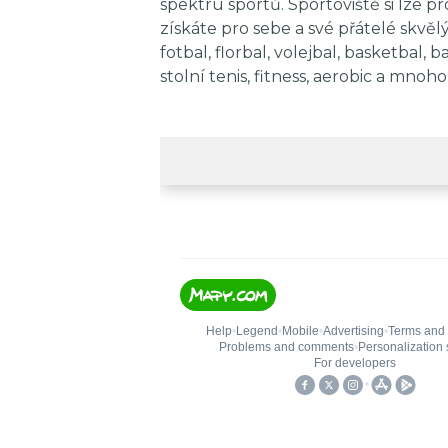
spektru sportů. Sportoviště si lze p
získáte pro sebe a své přátelé skvěl
fotbal, florbal, volejbal, basketbal, 
stolní tenis, fitness, aerobic a mnoho