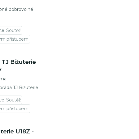
pné dobrovolné
ce, Soutěž
vým přístupem
 TJ Bižuterie
y
rma
pořádá TJ Bižuterie
ce, Soutěž
vým přístupem
terie U18Z -