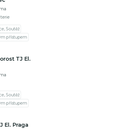
ec
rma
uterie
ce, Soutěž
vým přístupem
rost TJ El.
rma
ce, Soutěž
vým přístupem
 El. Praga