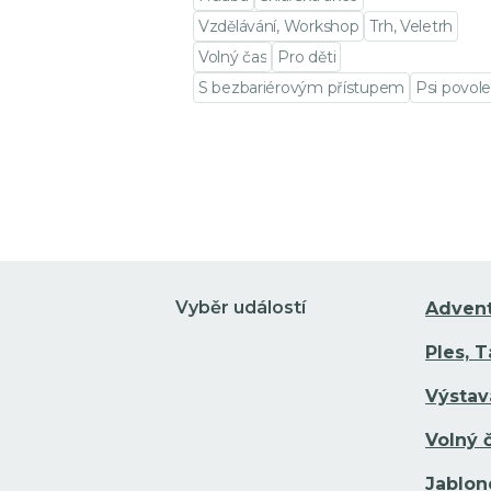
Vzdělávání, Workshop
Trh, Veletrh
Volný čas
Pro děti
S bezbariérovým přístupem
Psi povole
Přejít na detail události
Vyběr událostí
Adven
Ples, 
Výstav
Volný 
Jablon