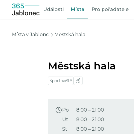
Události
Místa
Pro pořadatele
Místa v Jablonci
Městská hala
Městská hala
Sportoviště
Po
8:00
–
21:00
Út
8:00
–
21:00
St
8:00
–
21:00