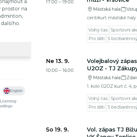
muži - Vršovice
ronajmout a
17:00
–
19:00
ý prostor na
Městská hala
Vstu
badminton,
centrkurt městské haly
 dalšího.
Volný čas
Sportovní ak
Pro děti
S bezbariéro
Přejít na detail události
Ne 13. 9.
Volejbalový zápas
U2OZ - TJ Zákup
10:00
–
16:00
Městská hala
Zda
1. kolo 02OZ kurt č. 4, 
Volný čas
Sportovní ak
Pro děti
S bezbariéro
Přejít na detail události
So 19. 9.
Vol. zápas TJ Bižu