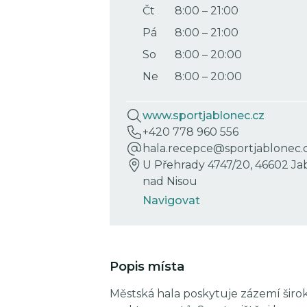
Čt
8:00
–
21:00
Pá
8:00
–
21:00
So
8:00
–
20:00
Ne
8:00
–
20:00
www.sportjablonec.cz
+420 778 960 556
hala.recepce@sportjablonec.
U Přehrady 4747/20, 46602 Ja
nad Nisou
Navigovat
Popis místa
Městská hala poskytuje zázemí šir