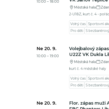
VK Šanov Teplice
10:00
–
18:00
Městská hala
Zda
2-U18Z, kurt č. 4 - pořá
Volný čas
Sportovní ak
Pro děti
S bezbariéro
Přejít na detail události
Ne 20. 9.
Volejbalový zápas
U22Z VK Dukla Li
10:00
–
19:00
Městská hala
Zda
kurt č. 4 městské haly
Volný čas
Sportovní ak
Pro děti
S bezbariéro
Přejít na detail události
Ne 20. 9.
Flor. zápas muži 