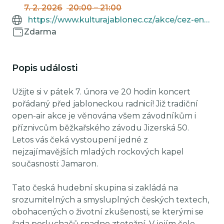
7. 2. 2026
20:00
–
21:00
https://www.kulturajablonec.cz/akce/cez-energy-fest-jamaron/
Zdarma
Popis události
Užijte si v pátek 7. února ve 20 hodin koncert
pořádaný před jabloneckou radnicí! Již tradiční
open-air akce je věnována všem závodníkům i
příznivcům běžkařského závodu Jizerská 50.
Letos vás čeká vystoupení jedné z
nejzajímavějších mladých rockových kapel
současnosti: Jamaron.
Tato česká hudební skupina si zakládá na
srozumitelných a smysluplných českých textech,
obohacených o životní zkušenosti, se kterými se
řada posluchačů snadno ztotožní. V jejím čele