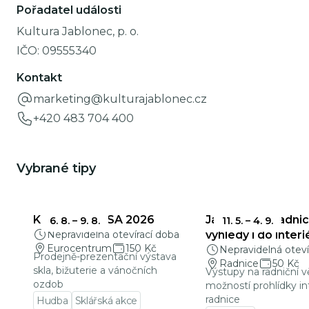
Pořadatel události
Kultura Jablonec, p. o.
IČO:
09555340
Kontakt
marketing@kulturajablonec.cz
+420 483 704 400
Vybrané tipy
KŘEHKÁ KRÁSA 2026
Jablonecká radnic
6. 8.
–
9. 8.
11. 5.
–
4. 9.
Nepravidelná otevírací doba
výhledy i do interi
Eurocentrum
150 Kč
Nepravidelná oteví
Prodejně-prezentační výstava
Radnice
50 Kč
skla, bižuterie a vánočních
Výstupy na radniční v
ozdob
možností prohlídky in
radnice
Hudba
Sklářská akce