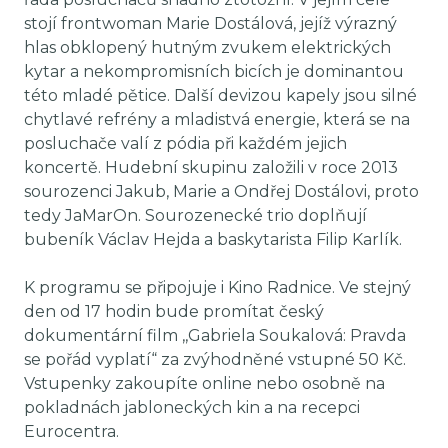
stojí frontwoman Marie Dostálová, jejíž výrazný
hlas obklopený hutným zvukem elektrických
kytar a nekompromisních bicích je dominantou
této mladé pětice. Další devizou kapely jsou silné
chytlavé refrény a mladistvá energie, která se na
posluchače valí z pódia při každém jejich
koncertě. Hudební skupinu založili v roce 2013
sourozenci Jakub, Marie a Ondřej Dostálovi, proto
tedy JaMarOn. Sourozenecké trio doplňují
bubeník Václav Hejda a baskytarista Filip Karlík.
K programu se připojuje i Kino Radnice. Ve stejný
den od 17 hodin bude promítat český
dokumentární film ,,Gabriela Soukalová: Pravda
se pořád vyplatí“ za zvýhodněné vstupné 50 Kč.
Vstupenky zakoupíte online nebo osobně na
pokladnách jabloneckých kin a na recepci
Eurocentra.