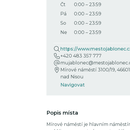
Čt
0:00
–
23:59
Pá
0:00
–
23:59
So
0:00
–
23:59
Ne
0:00
–
23:59
https://www.mestojablonec.c
+420 483 357 777
mujablonec@mestojablonec.
Mírové náměstí 3100/19, 4660
nad Nisou
Navigovat
Popis místa
Mírové náměstí je hlavním náměstí