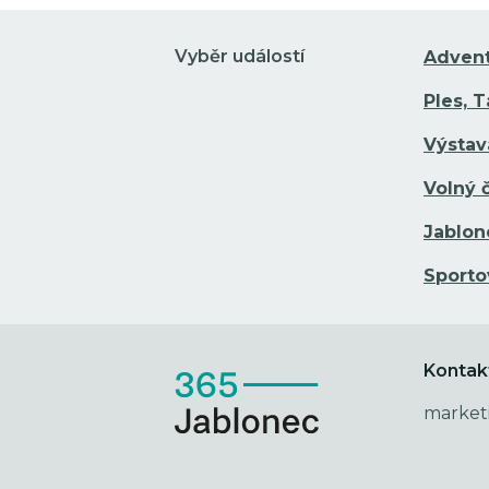
Vyběr událostí
Adven
Ples, 
Výstav
Volný 
Jablon
Sporto
Kontak
market