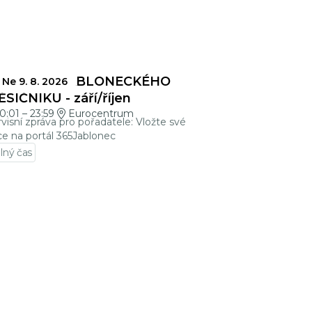
ZÁVĚRKY JABLONECKÉHO
Ne 9. 8. 2026
SÍČNÍKU - září/říjen
0:01
–
23:59
Eurocentrum
visní zpráva pro pořadatele: Vložte své
ce na portál 365Jablonec
lný čas
jít na detail události