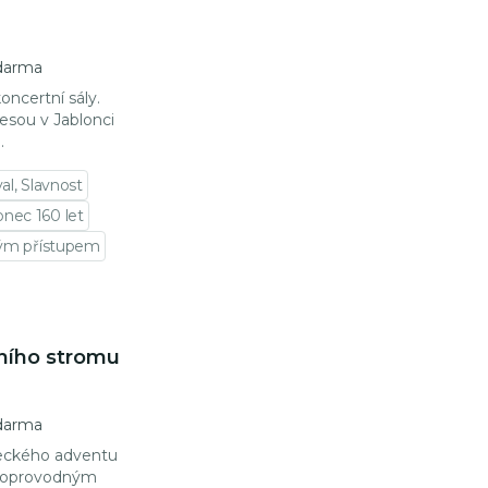
darma
ncertní sály.
esou v Jablonci
.
al, Slavnost
onec 160 let
vým přístupem
ního stromu
darma
oneckého adventu
 doprovodným