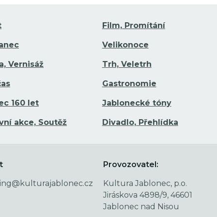
t
Film, Promítání
Tanec
Velikonoce
a, Vernisáž
Trh, Veletrh
čas
Gastronomie
ec 160 let
Jablonecké tóny
vní akce, Soutěž
Divadlo, Přehlídka
t
Provozovatel:
ing@kulturajablonec.cz
Kultura Jablonec, p.o.
Jiráskova 4898/9, 46601
Jablonec nad Nisou