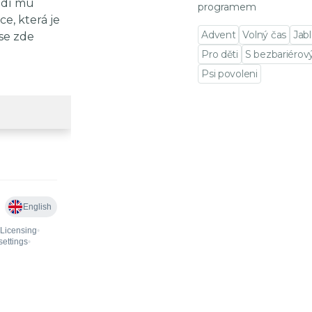
odí mu
programem
e, která je
Advent
Volný čas
Jabl
se zde
Pro děti
S bezbariéro
Psi povoleni