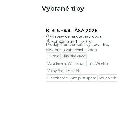
Vybrané tipy
Mohlo by Vás zajímat
KŘEHKÁ KRÁSA 2026
6. 8.
–
9. 8.
Nepravidelná otevírací doba
Eurocentrum
150 Kč
Prodejně-prezentační výstava skla,
bižuterie a vánočních ozdob
Hudba
Sklářská akce
Vzdělávání, Workshop
Trh, Veletrh
Volný čas
Pro děti
S bezbariérovým přístupem
Psi povole
Přejít na detail události