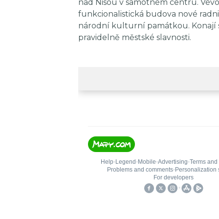
nad Nisou v samotném centru. Vév
funkcionalistická budova nové radnic
národní kulturní památkou. Konají 
pravidelně městské slavnosti.