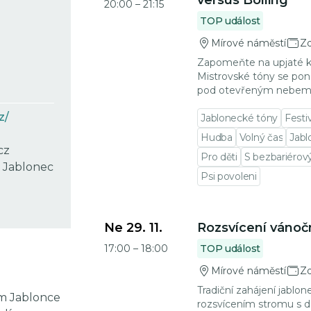
versus Bolling
20:00
–
21:15
TOP událost
Mírové náměstí
Z
Zapomeňte na upjaté ko
Mistrovské tóny se pon
pod otevřeným nebem
z/
Jablonecké tóny
Festiv
Hudba
Volný čas
Jabl
cz
Pro děti
S bezbariéro
1 Jablonec
Psi povoleni
Přejít na detail události
Ne 29. 11.
Rozsvícení vánoč
17:00
–
18:00
TOP událost
Mírové náměstí
Z
Tradiční zahájení jabl
m Jablonce
rozsvícením stromu s