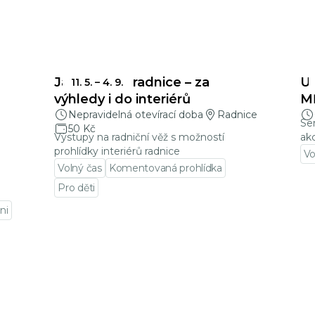
Jablonecká radnice – za
U
11. 5.
–
4. 9.
výhledy i do interiérů
MĚ
Nepravidelná otevírací doba
Radnice
Ser
50 Kč
Výstupy na radniční věž s možností
ak
prohlídky interiérů radnice
Vo
Volný čas
Komentovaná prohlídka
Pře
Pro děti
Přejít na detail události
ni