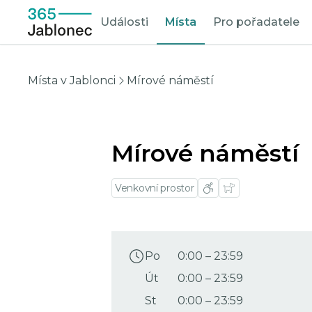
Události
Místa
Pro pořadatele
Místa v Jablonci
Mírové náměstí
Mírové náměstí
Venkovní prostor
Po
0:00
–
23:59
Út
0:00
–
23:59
St
0:00
–
23:59