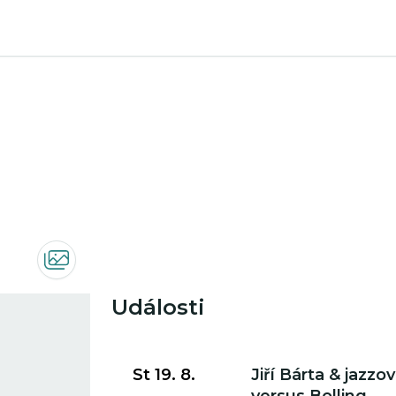
Události
Přejít na detail události
St 19. 8.
Jiří Bárta & jazzo