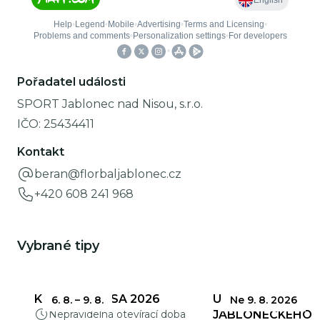
Pořadatel události
SPORT Jablonec nad Nisou, s.r.o.
IČO:
25434411
Kontakt
beran@florbaljablonec.cz
+420 608 241 968
Vybrané tipy
KŘEHKÁ KRÁSA 2026
UZÁVĚRKY
6. 8.
–
9. 8.
Ne 9. 8. 2026
Nepravidelná otevírací doba
JABLONECKÉHO