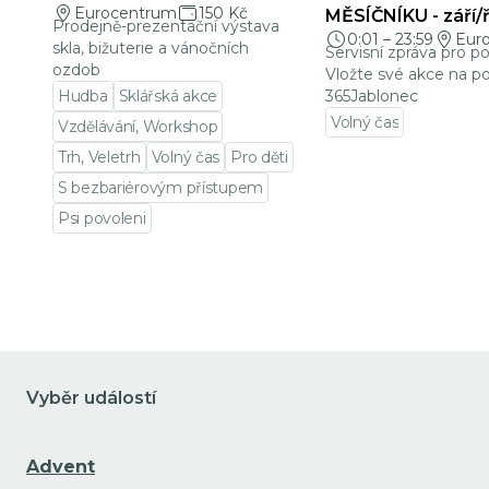
Eurocentrum
150 Kč
MĚSÍČNÍKU - září/ř
Prodejně-prezentační výstava
0:01
–
23:59
Eur
skla, bižuterie a vánočních
Servisní zpráva pro p
ozdob
Vložte své akce na po
Hudba
Sklářská akce
365Jablonec
Volný čas
Vzdělávání, Workshop
Přejít na detail udá
Trh, Veletrh
Volný čas
Pro děti
S bezbariérovým přístupem
Psi povoleni
Přejít na detail události
Vyběr událostí
Advent