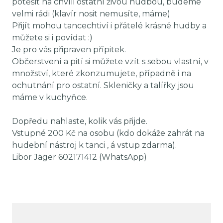
potěšit na chvíli ostatní živou hudbou, budeme
velmi rádi (klavír nosit nemusíte, máme)
Přijít mohou tancechtiví i přátelé krásné hudby a
můžete si i povídat :)
Je pro vás připraven přípitek.
Občerstvení a pití si můžete vzít s sebou vlastní, v
množství, které zkonzumujete, případně i na
ochutnání pro ostatní. Skleničky a talířky jsou
máme v kuchyňce.
Dopředu nahlaste, kolik vás přijde.
Vstupné 200 Kč na osobu (kdo dokáže zahrát na
hudební nástroj k tanci , á vstup zdarma).
Libor Jäger 602171412 (WhatsApp)