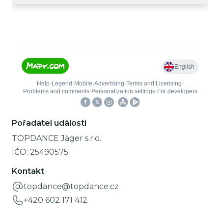
Pořadatel události
TOPDANCE Jäger s.r.o.
IČO:
25490575
Kontakt
topdance@topdance.cz
+420 602 171 412