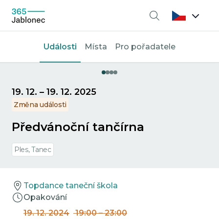
Vyhledávání
Události
Místa
Pro pořadatele
19. 12.
–
19. 12. 2025
Změna události
Předvánoční tančírna
Ples, Tanec
Topdance taneční škola
Opakování
19. 12. 2024
19:00
–
23:00