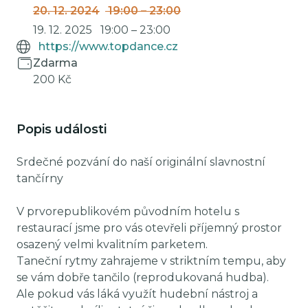
20. 12. 2024
19:00
–
23:00
19. 12. 2025
19:00
–
23:00
https://www.topdance.cz
Zdarma
200 Kč
Popis události
Srdečné pozvání do naší originální slavnostní
tančírny
V prvorepublikovém původním hotelu s
restaurací jsme pro vás otevřeli příjemný prostor
osazený velmi kvalitním parketem.
Taneční rytmy zahrajeme v striktním tempu, aby
se vám dobře tančilo (reprodukovaná hudba).
Ale pokud vás láká využít hudební nástroj a