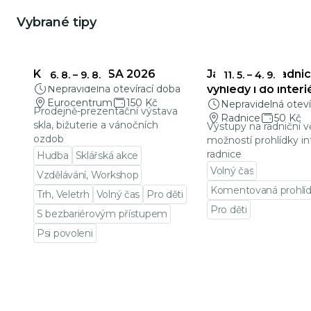
Vybrané tipy
KŘEHKÁ KRÁSA 2026
Jablonecká radnic
6. 8.
–
9. 8.
11. 5.
–
4. 9.
Nepravidelná otevírací doba
výhledy i do interi
Eurocentrum
150 Kč
Nepravidelná oteví
Prodejně-prezentační výstava
Radnice
50 Kč
skla, bižuterie a vánočních
Výstupy na radniční v
ozdob
možností prohlídky in
radnice
Hudba
Sklářská akce
Volný čas
Vzdělávání, Workshop
Komentovaná prohlí
Trh, Veletrh
Volný čas
Pro děti
Pro děti
S bezbariérovým přístupem
Přejít na detail udá
Psi povoleni
Přejít na detail události