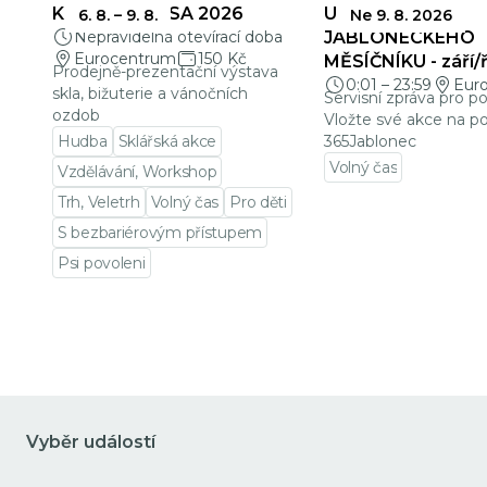
KŘEHKÁ KRÁSA 2026
UZÁVĚRKY
6. 8.
–
9. 8.
Ne 9. 8. 2026
Nepravidelná otevírací doba
JABLONECKÉHO
Eurocentrum
150 Kč
MĚSÍČNÍKU - září/ř
Prodejně-prezentační výstava
0:01
–
23:59
Eur
skla, bižuterie a vánočních
Servisní zpráva pro p
ozdob
Vložte své akce na po
Hudba
Sklářská akce
365Jablonec
Volný čas
Vzdělávání, Workshop
Přejít na detail udá
Trh, Veletrh
Volný čas
Pro děti
S bezbariérovým přístupem
Psi povoleni
Přejít na detail události
Vyběr událostí