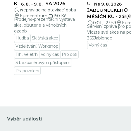
KŘEHKÁ KRÁSA 2026
UZÁVĚRKY
6. 8.
–
9. 8.
Ne 9. 8. 2026
Nepravidelná otevírací doba
JABLONECKÉHO
Eurocentrum
150 Kč
MĚSÍČNÍKU - září/ř
Prodejně-prezentační výstava
0:01
–
23:59
Eur
skla, bižuterie a vánočních
Servisní zpráva pro p
ozdob
Vložte své akce na po
Hudba
Sklářská akce
365Jablonec
Volný čas
Vzdělávání, Workshop
Přejít na detail udá
Trh, Veletrh
Volný čas
Pro děti
S bezbariérovým přístupem
Psi povoleni
Přejít na detail události
Vyběr událostí