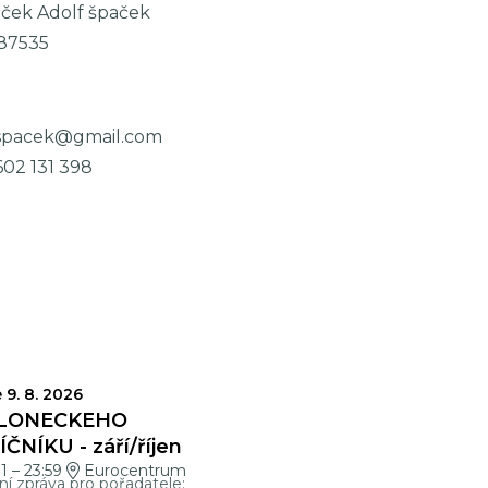
aček Adolf špaček
87535
.spacek@gmail.com
602 131 398
VĚRKY
 9. 8. 2026
LONECKÉHO
ČNÍKU - září/říjen
01
–
23:59
Eurocentrum
ní zpráva pro pořadatele: