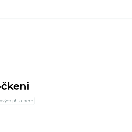
očkeni
rovým přístupem