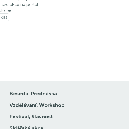
e své akce na portál
blonec
 čas
t na detail události
Beseda, Přednáška
Vzdělávání, Workshop
Festival, Slavnost
Sklářská akce