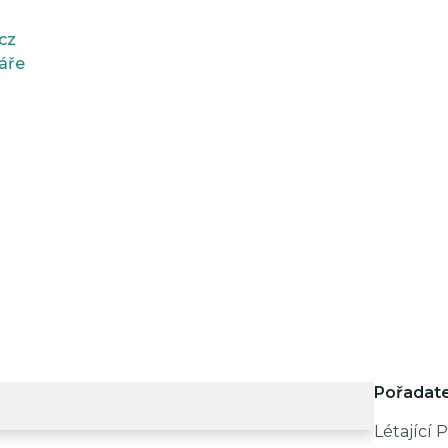
.cz
áře
Pořadate
Létající Pi