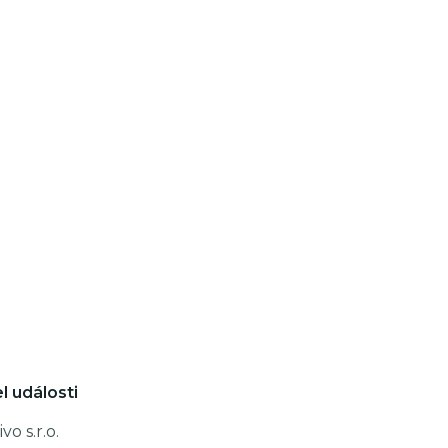
l události
vo s.r.o.