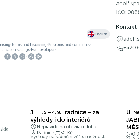
Adolf šp
IČO:
088
Kontakt
adolf
+420 
Jablonecká radnice – za
UZÁ
11. 5.
–
4. 9.
Ne
a
výhledy i do interiérů
JAB
Nepravidelná otevírací doba
MĚSÍ
skla,
Radnice
50 Kč
0:
Výstupy na radniční věž s možností
Servis