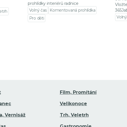
prohlídky interiérů radnice
Vložt
Volný čas
Komentovaná prohlídka
365Ja
letrh
Volný
Pro děti
Přejí
Přejít na detail události
t
Film, Promítání
Tanec
Velikonoce
a, Vernisáž
Trh, Veletrh
čas
Gastronomie