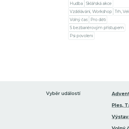
Hudba
Sklářská akce
Vzdělávání, Workshop
Trh, Ve
Volný čas
Pro děti
S bezbariérovým přístupem
Psi povoleni
Přejít na detail události
Vyběr událostí
Adven
Ples, 
Výstav
Volný 