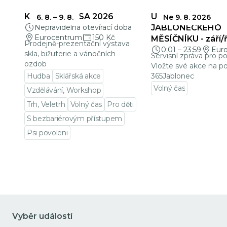
KŘEHKÁ KRÁSA 2026
UZÁVĚRKY
6. 8.
–
9. 8.
Ne 9. 8. 2026
Nepravidelná otevírací doba
JABLONECKÉHO
Eurocentrum
150 Kč
MĚSÍČNÍKU - září/ř
Prodejně-prezentační výstava
0:01
–
23:59
Eur
skla, bižuterie a vánočních
Servisní zpráva pro p
ozdob
Vložte své akce na po
Hudba
Sklářská akce
365Jablonec
Volný čas
Vzdělávání, Workshop
Přejít na detail udá
Trh, Veletrh
Volný čas
Pro děti
S bezbariérovým přístupem
Psi povoleni
Přejít na detail události
Vyběr událostí