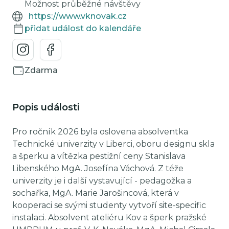
Možnost průběžné návštěvy
https://www.vknovak.cz
přidat událost do kalendáře
Zdarma
Popis události
Pro ročník 2026 byla oslovena absolventka
Technické univerzity v Liberci, oboru designu skla
a šperku a vítězka pestižní ceny Stanislava
Libenského MgA. Josefína Váchová. Z téže
univerzity je i další vystavující - pedagožka a
sochařka, MgA. Marie Jarošincová, která v
kooperaci se svými studenty vytvoří site-specific
instalaci. Absolvent ateliéru Kov a šperk pražské