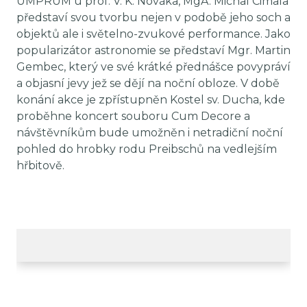
UMPRUM u prof. V. K. Nováka, MgA. Michal Cimala
představí svou tvorbu nejen v podobě jeho soch a
objektů ale i světelno-zvukové performance. Jako
popularizátor astronomie se představí Mgr. Martin
Gembec, který ve své krátké přednášce povypráví
a objasní jevy jež se dějí na noční obloze. V době
konání akce je zpřístupněn Kostel sv. Ducha, kde
proběhne koncert souboru Cum Decore a
návštěvníkům bude umožněn i netradiční noční
pohled do hrobky rodu Preibschů na vedlejším
hřbitově.