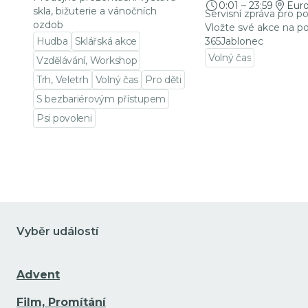
0:01
–
23:59
Eur
skla, bižuterie a vánočních
Servisní zpráva pro p
ozdob
Vložte své akce na po
Hudba
Sklářská akce
365Jablonec
Volný čas
Vzdělávání, Workshop
Přejít na detail udá
Trh, Veletrh
Volný čas
Pro děti
S bezbariérovým přístupem
Psi povoleni
Přejít na detail události
Vyběr událostí
Advent
Film, Promítání