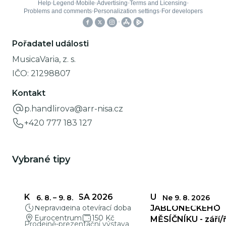
Pořadatel události
MusicaVaria, z. s.
IČO:
21298807
Kontakt
p.handlirova@arr-nisa.cz
+420 777 183 127
Vybrané tipy
KŘEHKÁ KRÁSA 2026
UZÁVĚRKY
6. 8.
–
9. 8.
Ne 9. 8. 2026
Nepravidelná otevírací doba
JABLONECKÉHO
Eurocentrum
150 Kč
MĚSÍČNÍKU - září/ř
Prodejně-prezentační výstava