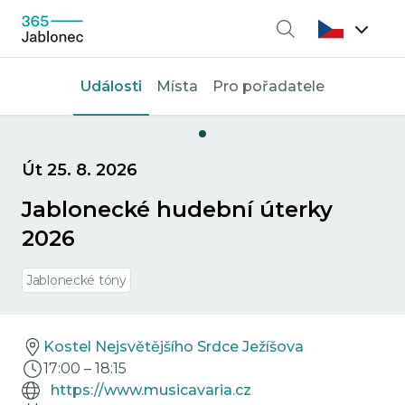
Vyhledávání
Události
Místa
Pro pořadatele
Út 25. 8. 2026
Jablonecké hudební úterky
2026
Jablonecké tóny
Kostel Nejsvětějšího Srdce Ježíšova
17:00
–
18:15
https://www.musicavaria.cz