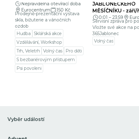
Nepravidelná otevírací doba
JABLONECKÉHO
Eurocentrum
150 Kč
MĚSÍČNÍKU - září/ř
Prodejně-prezentační výstava
0:01
–
23:59
Eur
skla, bižuterie a vánočních
Servisní zpráva pro p
ozdob
Vložte své akce na po
Hudba
Sklářská akce
365Jablonec
Volný čas
Vzdělávání, Workshop
Přejít na detail udá
Trh, Veletrh
Volný čas
Pro děti
S bezbariérovým přístupem
Psi povoleni
Přejít na detail události
Vyběr událostí
Advent