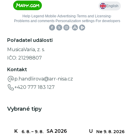
Pořadatel události
MusicaVaria, z. s.
IČO:
21298807
Kontakt
p.handlirova@arr-nisa.cz
+420 777 183 127
Vybrané tipy
KŘEHKÁ KRÁSA 2026
UZÁVĚRKY
6. 8.
–
9. 8.
Ne 9. 8. 2026