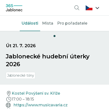
Vyhledávání
Události
Místa
Pro pořadatele
Út 21. 7. 2026
Jablonecké hudební úterky
2026
Jablonecké tóny
Kostel Povýšení sv. Kříže
17:00
–
18:15
https://www.musicavaria.cz