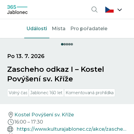
Vyhledávání
Události
Místa
Pro pořadatele
Po 13. 7. 2026
Zascheho odkaz I – Kostel
Povýšení sv. Kříže
Volný čas
Jablonec 160 let
Komentovaná prohlídka
Kostel Povýšení sv. Kříže
16:00
–
17:30
https://www.kulturajablonec.cz/akce/zascheho-odkaz-i-kostel-povyseni-sv-krize/