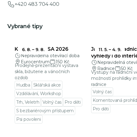
+420 483 704 400
Vybrané tipy
KŘEHKÁ KRÁSA 2026
Jablonecká radnic
6. 8.
–
9. 8.
11. 5.
–
4. 9.
Nepravidelná otevírací doba
výhledy i do interi
Eurocentrum
150 Kč
Nepravidelná oteví
Prodejně-prezentační výstava
Radnice
50 Kč
skla, bižuterie a vánočních
Výstupy na radniční v
ozdob
možností prohlídky in
radnice
Hudba
Sklářská akce
Volný čas
Vzdělávání, Workshop
Komentovaná prohlí
Trh, Veletrh
Volný čas
Pro děti
Pro děti
S bezbariérovým přístupem
Přejít na detail udá
Psi povoleni
Přejít na detail události