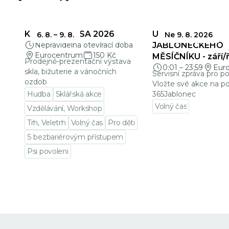
KŘEHKÁ KRÁSA 2026
UZÁVĚRKY
6. 8.
–
9. 8.
Ne 9. 8. 2026
Nepravidelná otevírací doba
JABLONECKÉHO
Eurocentrum
150 Kč
MĚSÍČNÍKU - září/ř
Prodejně-prezentační výstava
0:01
–
23:59
Eur
skla, bižuterie a vánočních
Servisní zpráva pro p
ozdob
Vložte své akce na po
Hudba
Sklářská akce
365Jablonec
Volný čas
Vzdělávání, Workshop
Přejít na detail udá
Trh, Veletrh
Volný čas
Pro děti
S bezbariérovým přístupem
Psi povoleni
Přejít na detail události