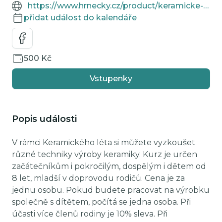
https://www.hrnecky.cz/product/keramicke-leto-kvetinac-na-sukulenty-16-7-2026/259482/
přidat událost do kalendáře
500 Kč
Vstupenky
Popis události
V rámci Keramického léta si můžete vyzkoušet
různé techniky výroby keramiky. Kurz je určen
začátečníkům i pokročilým, dospělým i dětem od
8 let, mladší v doprovodu rodičů. Cena je za
jednu osobu. Pokud budete pracovat na výrobku
společně s dítětem, počítá se jedna osoba. Při
účasti více členů rodiny je 10% sleva. Při