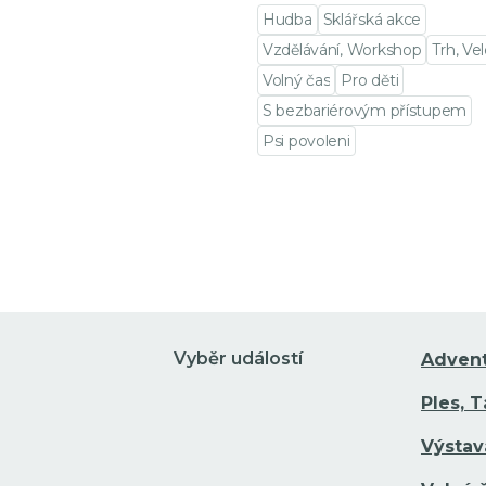
Hudba
Sklářská akce
Vzdělávání, Workshop
Trh, Ve
Volný čas
Pro děti
S bezbariérovým přístupem
Psi povoleni
Přejít na detail události
Vyběr událostí
Adven
Ples, 
Výstav