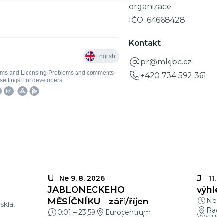
organizace
IČO:
64668428
Kontakt
pr@mkjbc.cz
+420 734 592 361
UZÁVĚRKY
Jabl
Ne 9. 8. 2026
11.
a
JABLONECKÉHO
výhl
MĚSÍČNÍKU - září/říjen
Nep
skla,
Ra
0:01
–
23:59
Eurocentrum
Výstu