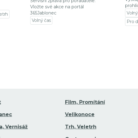
Servisní zpráva pro pořadatele:
prohlí
Vložte své akce na portál
365Jablonec
Volný
letrh
Volný čas
Pro d
Přejít na detail události
Přejí
t
Film, Promítání
Tanec
Velikonoce
a, Vernisáž
Trh, Veletrh