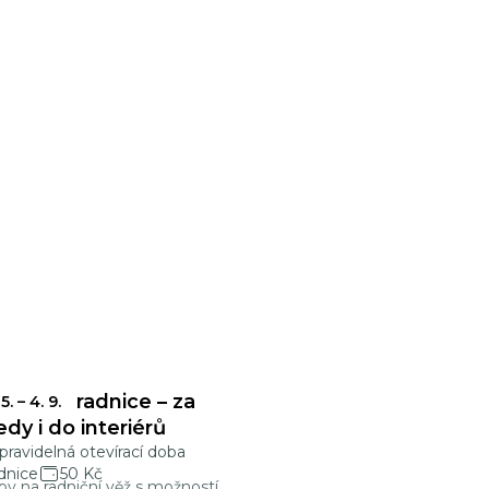
onecká radnice – za
 5.
–
4. 9.
edy i do interiérů
ravidelná otevírací doba
dnice
50 Kč
py na radniční věž s možností