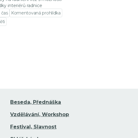
dky interiérů radnice
 čas
Komentovaná prohlídka
ěti
t na detail události
Beseda, Přednáška
Vzdělávání, Workshop
Festival, Slavnost