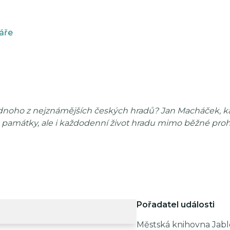
áře
ednoho z nejznámějších českých hradů? Jan Macháček, kast
é památky, ale i každodenní život hradu mimo běžné proh
Pořadatel události
Městská knihovna Jabl