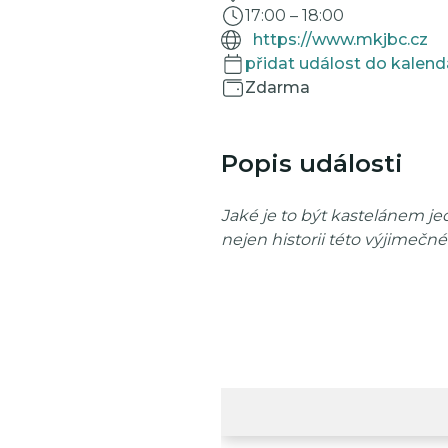
17:00
–
18:00
https://www.mkjbc.cz
přidat událost do kalend
Zdarma
Popis události
Jaké je to být kastelánem j
nejen historii této výjimečn