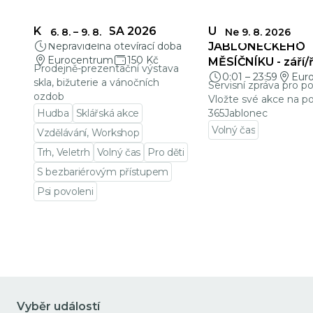
KŘEHKÁ KRÁSA 2026
UZÁVĚRKY
6. 8.
–
9. 8.
Ne 9. 8. 2026
Nepravidelná otevírací doba
JABLONECKÉHO
Eurocentrum
150 Kč
MĚSÍČNÍKU - září/ř
Prodejně-prezentační výstava
0:01
–
23:59
Eur
skla, bižuterie a vánočních
Servisní zpráva pro p
ozdob
Vložte své akce na po
Hudba
Sklářská akce
365Jablonec
Volný čas
Vzdělávání, Workshop
Přejít na detail udá
Trh, Veletrh
Volný čas
Pro děti
S bezbariérovým přístupem
Psi povoleni
Přejít na detail události
Vyběr událostí