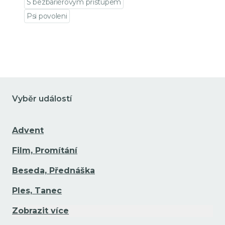
S bezbariérovým přístupem
Psi povoleni
Přejít na detail události
Vyběr událostí
Advent
Film, Promítání
Beseda, Přednáška
Ples, Tanec
Zobrazit více