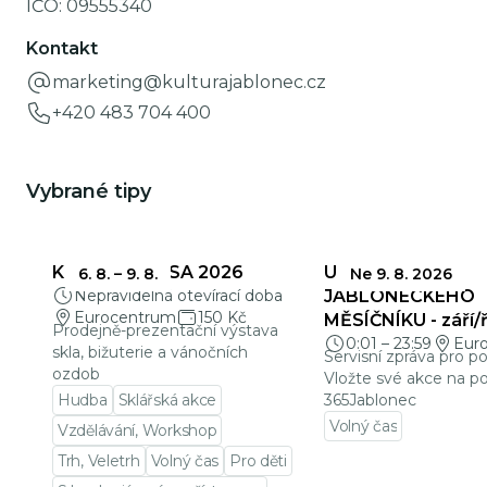
IČO:
09555340
Kontakt
marketing@kulturajablonec.cz
+420 483 704 400
Vybrané tipy
KŘEHKÁ KRÁSA 2026
UZÁVĚRKY
6. 8.
–
9. 8.
Ne 9. 8. 2026
Nepravidelná otevírací doba
JABLONECKÉHO
Eurocentrum
150 Kč
MĚSÍČNÍKU - září/ř
Prodejně-prezentační výstava
0:01
–
23:59
Eur
skla, bižuterie a vánočních
Servisní zpráva pro p
ozdob
Vložte své akce na po
Hudba
Sklářská akce
365Jablonec
Volný čas
Vzdělávání, Workshop
Přejít na detail udá
Trh, Veletrh
Volný čas
Pro děti