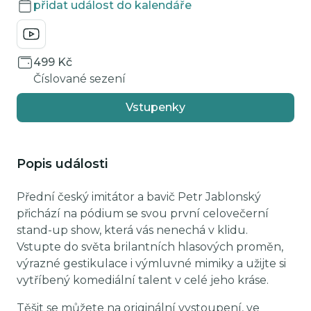
přidat událost do kalendáře
499 Kč
Číslované sezení
Vstupenky
Popis události
Přední český imitátor a bavič Petr Jablonský
přichází na pódium se svou první celovečerní
stand-up show, která vás nenechá v klidu.
Vstupte do světa brilantních hlasových proměn,
výrazné gestikulace i výmluvné mimiky a užijte si
vytříbený komediální talent v celé jeho kráse.
Těšit se můžete na originální vystoupení, ve