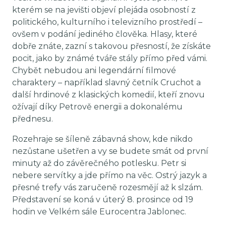
kterém se na jevišti objeví plejáda osobností z
politického, kulturního i televizního prostředí –
ovšem v podání jediného člověka. Hlasy, které
dobře znáte, zazní s takovou přesností, že získáte
pocit, jako by známé tváře stály přímo před vámi.
Chybět nebudou ani legendární filmové
charaktery – například slavný četník Cruchot a
další hrdinové z klasických komedií, kteří znovu
ožívají díky Petrově energii a dokonalému
přednesu.
Rozehraje se šíleně zábavná show, kde nikdo
nezůstane ušetřen a vy se budete smát od první
minuty až do závěrečného potlesku. Petr si
nebere servítky a jde přímo na věc. Ostrý jazyk a
přesné trefy vás zaručeně rozesmějí až k slzám.
Představení se koná v úterý 8. prosince od 19
hodin ve Velkém sále Eurocentra Jablonec.