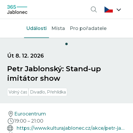
Vyhledávání
Události
Místa
Pro pořadatele
Út 8. 12. 2026
Petr Jablonský: Stand-up
imitátor show
Volný čas
Divadlo, Přehlídka
Eurocentrum
19:00
–
21:00
https://www.kulturajablonec.cz/akce/petr-jablonsky-stand-up-imitator-show/