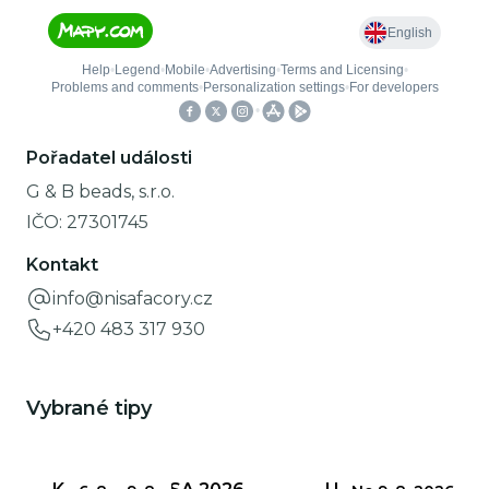
Pořadatel události
G & B beads, s.r.o.
IČO:
27301745
Kontakt
info@nisafacory.cz
+420 483 317 930
Vybrané tipy