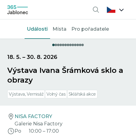
Vyhledávání
Události
Místa
Pro pořadatele
18. 5.
–
30. 8. 2026
Výstava Ivana Šrámková sklo a
obrazy
Výstava, Vernisáž
Volný čas
Sklářská akce
NISA FACTORY
Galerie Nisa Factory
Po
10:00
–
17:00