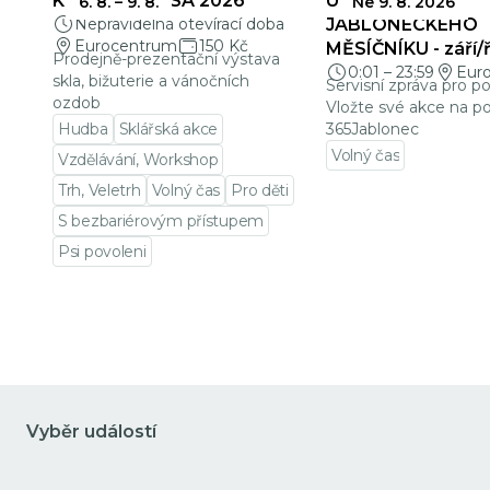
KŘEHKÁ KRÁSA 2026
UZÁVĚRKY
6. 8.
–
9. 8.
Ne 9. 8. 2026
Nepravidelná otevírací doba
JABLONECKÉHO
Eurocentrum
150 Kč
MĚSÍČNÍKU - září/ř
Prodejně-prezentační výstava
0:01
–
23:59
Eur
skla, bižuterie a vánočních
Servisní zpráva pro p
ozdob
Vložte své akce na po
Hudba
Sklářská akce
365Jablonec
Volný čas
Vzdělávání, Workshop
Přejít na detail udá
Trh, Veletrh
Volný čas
Pro děti
S bezbariérovým přístupem
Psi povoleni
Přejít na detail události
Vyběr událostí