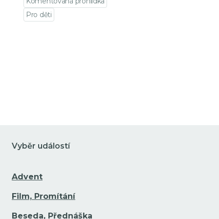
Komentovaná prohlídka
Pro děti
Přejít na detail události
Vyběr událostí
Advent
Film, Promítání
Beseda, Přednáška