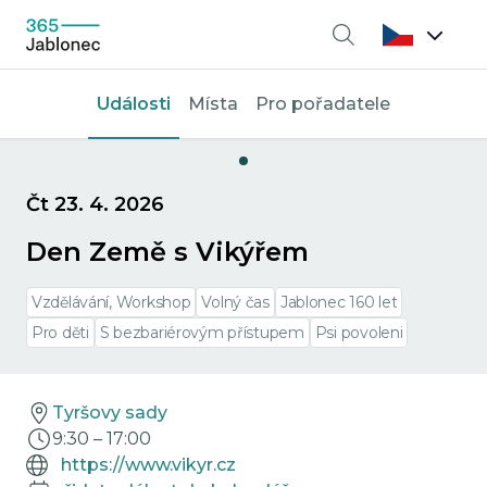
Vyhledávání
Události
Místa
Pro pořadatele
Čt 23. 4. 2026
Den Země s Vikýřem
Vzdělávání, Workshop
Volný čas
Jablonec 160 let
Pro děti
S bezbariérovým přístupem
Psi povoleni
Tyršovy sady
9:30
–
17:00
https://www.vikyr.cz