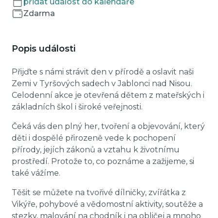
přidat událost do kalendáře
Zdarma
Popis události
Přijďte s námi strávit den v přírodě a oslavit naši
Zemi v Tyršových sadech v Jablonci nad Nisou.
Celodenní akce je otevřená dětem z mateřských i
základních škol i široké veřejnosti.
Čeká vás den plný her, tvoření a objevování, který
děti i dospělé přirozeně vede k pochopení
přírody, jejích zákonů a vztahu k životnímu
prostředí. Protože to, co poznáme a zažijeme, si
také vážíme.
Těšit se můžete na tvořivé dílničky, zvířátka z
Vikýře, pohybové a vědomostní aktivity, soutěže a
stezky, malování na chodník i na obličej a mnoho