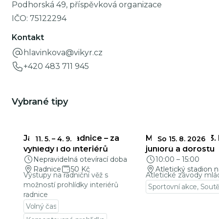
Podhorská 49, příspěvková organizace
IČO:
75122294
Kontakt
hlavinkova@vikyr.cz
+420 483 711 945
Vybrané tipy
Jablonecká radnice – za
Mladá Evropa a 3.
11. 5.
–
4. 9.
So 15. 8. 2026
výhledy i do interiérů
juniorů a dorostu
Nepravidelná otevírací doba
10:00
–
15:00
Radnice
50 Kč
Atletický stadion n
Výstupy na radniční věž s
Atletické závody mlá
možností prohlídky interiérů
Sportovní akce, Sout
radnice
Přejít na detail udá
Volný čas