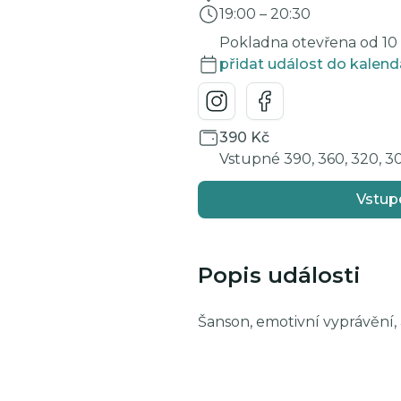
19:00
–
20:30
Pokladna otevřena od 10 d
přidat událost do kalend
390 Kč
Vstupné 390, 360, 320, 3
Vstup
Popis události
Šanson, emotivní vyprávění,