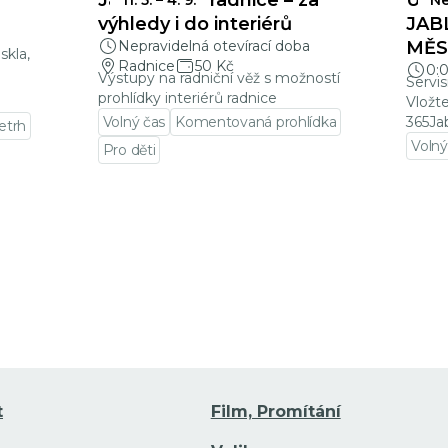
Jablonecká radnice – za
UZÁ
11. 5.
–
4. 9.
Ne
a
výhledy i do interiérů
JAB
Nepravidelná otevírací doba
MĚSÍ
skla,
Radnice
50 Kč
0:
Výstupy na radniční věž s možností
Servis
prohlídky interiérů radnice
Vložt
Volný čas
Komentovaná prohlídka
365Ja
letrh
Volný
Pro děti
Přejí
Přejít na detail události
t
Film, Promítání