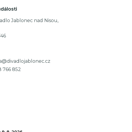
dálosti
adlo Jablonec nad Nisou,
746
a@divadlojablonec.cz
8 766 852