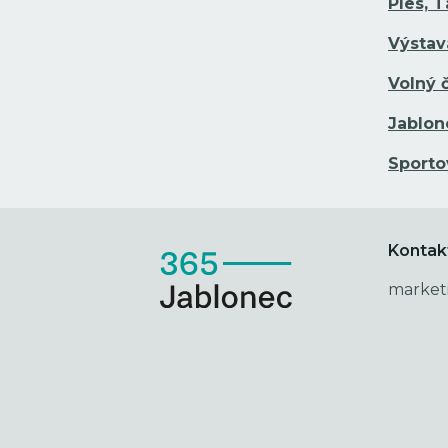
Ples, 
Výstav
Volný 
Jablon
Sporto
Kontak
market