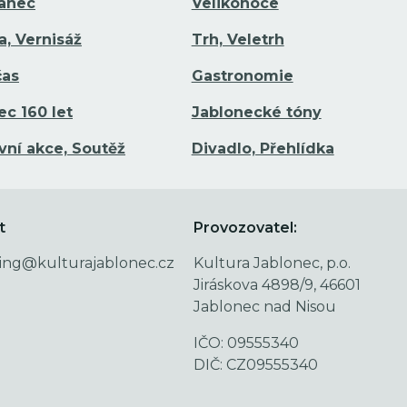
Tanec
Velikonoce
a, Vernisáž
Trh, Veletrh
čas
Gastronomie
ec 160 let
Jablonecké tóny
vní akce, Soutěž
Divadlo, Přehlídka
t
Provozovatel:
ing@kulturajablonec.cz
Kultura Jablonec, p.o.
Jiráskova 4898/9, 46601
Jablonec nad Nisou
IČO: 09555340
DIČ: CZ09555340