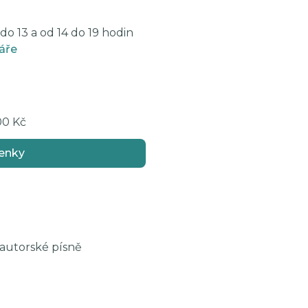
o 13 a od 14 do 19 hodin
áře
00 Kč
enky
 autorské písně