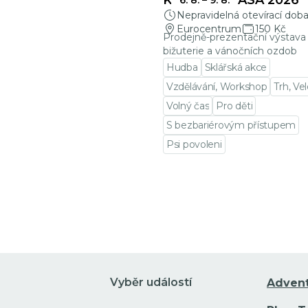
KŘEHKÁ KRÁSA 2026
6. 8.
–
9. 8.
Nepravidelná otevírací dob
Eurocentrum
150 Kč
Prodejně-prezentační výstava 
bižuterie a vánočních ozdob
Hudba
Sklářská akce
Vzdělávání, Workshop
Trh, Ve
Volný čas
Pro děti
S bezbariérovým přístupem
Psi povoleni
Přejít na detail události
Vyběr událostí
Adven