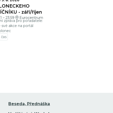
VĚRKY
 9. 8. 2026
LONECKÉHO
ČNÍKU - září/říjen
01
–
23:59
Eurocentrum
ní zpráva pro pořadatele:
e své akce na portál
blonec
 čas
t na detail události
Beseda, Přednáška