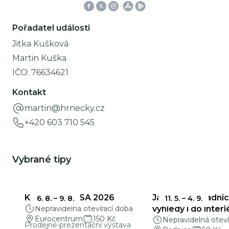
Pořadatel události
Jitka Kušková
Martin Kuška
IČO:
76634621
Kontakt
martin@hrnecky.cz
+420 603 710 545
Vybrané tipy
KŘEHKÁ KRÁSA 2026
Jablonecká radnic
6. 8.
–
9. 8.
11. 5.
–
4. 9.
Nepravidelná otevírací doba
výhledy i do interi
Eurocentrum
150 Kč
Nepravidelná oteví
Prodejně-prezentační výstava