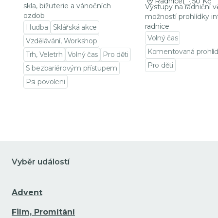
Radnice
50 Kč
skla, bižuterie a vánočních
Výstupy na radniční v
ozdob
možností prohlídky in
radnice
Hudba
Sklářská akce
Volný čas
Vzdělávání, Workshop
Komentovaná prohlí
Trh, Veletrh
Volný čas
Pro děti
Pro děti
S bezbariérovým přístupem
Přejít na detail udá
Psi povoleni
Přejít na detail události
Vyběr událostí
Advent
Film, Promítání