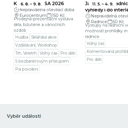
KŘEHKÁ KRÁSA 2026
Jablonecká radnic
6. 8.
–
9. 8.
11. 5.
–
4. 9.
Nepravidelná otevírací doba
výhledy i do interi
Eurocentrum
150 Kč
Nepravidelná oteví
Prodejně-prezentační výstava
Radnice
50 Kč
skla, bižuterie a vánočních
Výstupy na radniční v
ozdob
možností prohlídky in
radnice
Hudba
Sklářská akce
Volný čas
Vzdělávání, Workshop
Komentovaná prohlí
Trh, Veletrh
Volný čas
Pro děti
Pro děti
S bezbariérovým přístupem
Přejít na detail udá
Psi povoleni
Přejít na detail události
Vyběr událostí