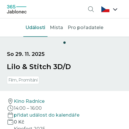
Vyhledávání
Události
Místa
Pro pořadatele
So 29. 11. 2025
Lilo & Stitch 3D/D
Film, Promítání
Kino Radnice
14:00
–
16:00
přidat událost do kalendáře
0 Kč
Kinofest 2025