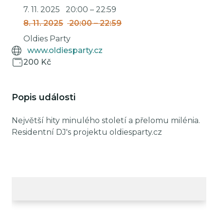
7. 11. 2025
20:00
–
22:59
8. 11. 2025
20:00
–
22:59
Oldies Party
www.oldiesparty.cz
200 Kč
Popis události
Největší hity minulého století a přelomu milénia.
Residentní DJ's projektu oldiesparty.cz