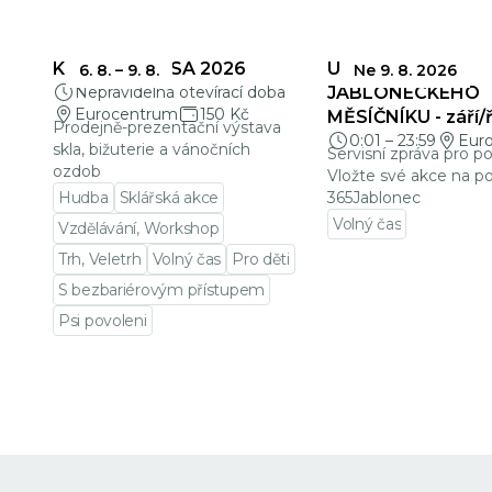
KŘEHKÁ KRÁSA 2026
UZÁVĚRKY
6. 8.
–
9. 8.
Ne 9. 8. 2026
Nepravidelná otevírací doba
JABLONECKÉHO
Eurocentrum
150 Kč
MĚSÍČNÍKU - září/ř
Prodejně-prezentační výstava
0:01
–
23:59
Eur
skla, bižuterie a vánočních
Servisní zpráva pro p
ozdob
Vložte své akce na po
Hudba
Sklářská akce
365Jablonec
Volný čas
Vzdělávání, Workshop
Přejít na detail udá
Trh, Veletrh
Volný čas
Pro děti
S bezbariérovým přístupem
Psi povoleni
Přejít na detail události