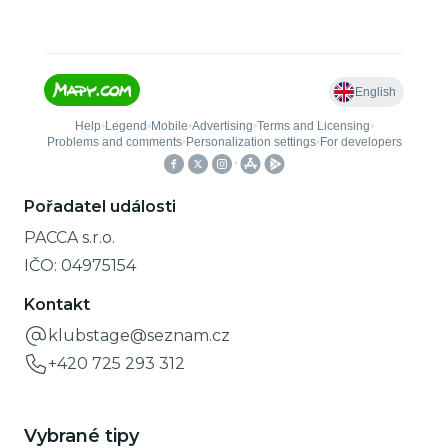
Pořadatel události
PACCA s.r.o.
IČO:
04975154
Kontakt
klubstage@seznam.cz
+420 725 293 312
Vybrané tipy