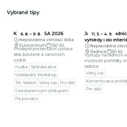
Vybrané tipy
KŘEHKÁ KRÁSA 2026
Jablonecká radnic
6. 8.
–
9. 8.
11. 5.
–
4. 9.
Nepravidelná otevírací doba
výhledy i do interi
Eurocentrum
150 Kč
Nepravidelná oteví
Prodejně-prezentační výstava
Radnice
50 Kč
skla, bižuterie a vánočních
Výstupy na radniční v
ozdob
možností prohlídky in
radnice
Hudba
Sklářská akce
Volný čas
Vzdělávání, Workshop
Komentovaná prohlí
Trh, Veletrh
Volný čas
Pro děti
Pro děti
S bezbariérovým přístupem
Přejít na detail udá
Psi povoleni
Přejít na detail události