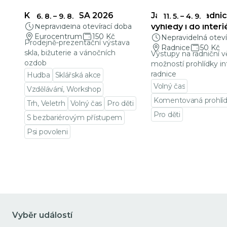
KŘEHKÁ KRÁSA 2026
Jablonecká radnic
6. 8.
–
9. 8.
11. 5.
–
4. 9.
Nepravidelná otevírací doba
výhledy i do interi
Eurocentrum
150 Kč
Nepravidelná oteví
Prodejně-prezentační výstava
Radnice
50 Kč
skla, bižuterie a vánočních
Výstupy na radniční v
ozdob
možností prohlídky in
radnice
Hudba
Sklářská akce
Volný čas
Vzdělávání, Workshop
Komentovaná prohlí
Trh, Veletrh
Volný čas
Pro děti
Pro děti
S bezbariérovým přístupem
Přejít na detail udá
Psi povoleni
Přejít na detail události
Vyběr událostí