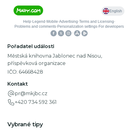
Pořadatel události
Městská knihovna Jablonec nad Nisou,
příspěvková organizace
IČO:
64668428
Kontakt
pr@mkjbc.cz
+420 734 592 361
Vybrané tipy