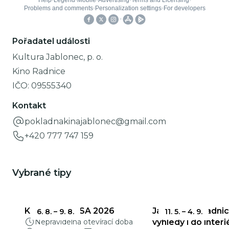
Pořadatel události
Kultura Jablonec, p. o.
Kino Radnice
IČO:
09555340
Kontakt
pokladnakinajablonec@gmail.com
+420 777 747 159
Vybrané tipy
KŘEHKÁ KRÁSA 2026
Jablonecká radnic
6. 8.
–
9. 8.
11. 5.
–
4. 9.
Nepravidelná otevírací doba
výhledy i do interi