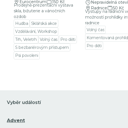
Eurocentrum
150 Kč
Nepravidelná oteví
Prodejně-prezentační výstava
Radnice
50 Kč
skla, bižuterie a vánočních
Výstupy na radniční v
ozdob
možností prohlídky in
radnice
Hudba
Sklářská akce
Volný čas
Vzdělávání, Workshop
Komentovaná prohlí
Trh, Veletrh
Volný čas
Pro děti
Pro děti
S bezbariérovým přístupem
Přejít na detail udá
Psi povoleni
Přejít na detail události
Vyběr událostí
Advent