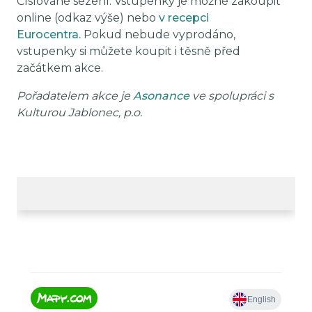
Číslované sezení. Vstupenky je možné zakoupit
online (odkaz výše) nebo
v recepci
Eurocentra.
Pokud nebude vyprodáno,
vstupenky si můžete koupit i těsně před
začátkem akce.
Pořadatelem akce je
Asonance
ve spolupráci s
Kulturou Jablonec, p.o.