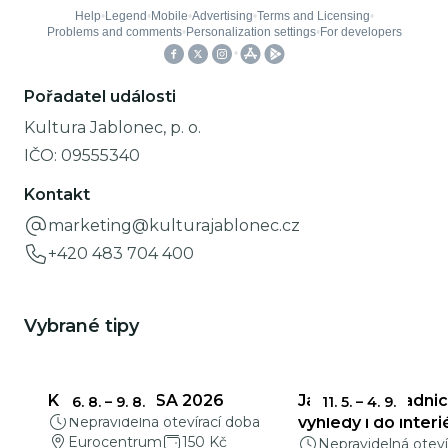
Pořadatel události
Kultura Jablonec, p. o.
IČO:
09555340
Kontakt
marketing@kulturajablonec.cz
+420 483 704 400
Vybrané tipy
KŘEHKÁ KRÁSA 2026
Jablonecká radnic
6. 8.
–
9. 8.
11. 5.
–
4. 9.
Nepravidelná otevírací doba
výhledy i do interi
Eurocentrum
150 Kč
Nepravidelná oteví