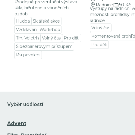
Prodejně-prezentační výstava
Radnice
50 Kč
skla, bižuterie a vánočních
Výstupy na radniční v
ozdob
možností prohlídky in
radnice
Hudba
Sklářská akce
Volný čas
Vzdělávání, Workshop
Komentovaná prohlí
Trh, Veletrh
Volný čas
Pro děti
Pro děti
S bezbariérovým přístupem
Přejít na detail udá
Psi povoleni
Přejít na detail události
Vyběr událostí
Advent