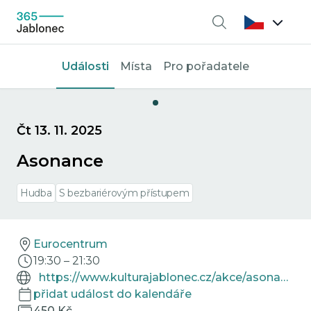
Vyhledávání
Události
Místa
Pro pořadatele
Čt 13. 11. 2025
Asonance
Hudba
S bezbariérovým přístupem
Eurocentrum
19:30
–
21:30
https://www.kulturajablonec.cz/akce/asonance/
přidat událost do kalendáře
450 Kč