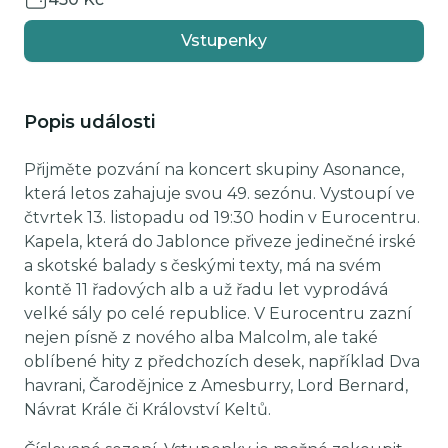
Vstupenky
Popis události
Přijměte pozvání na koncert skupiny Asonance,
která letos zahajuje svou 49. sezónu. Vystoupí ve
čtvrtek 13. listopadu od 19:30 hodin v Eurocentru.
Kapela, která do Jablonce přiveze jedinečné irské
a skotské balady s českými texty, má na svém
kontě 11 řadových alb a už řadu let vyprodává
velké sály po celé republice. V Eurocentru zazní
nejen písně z nového alba Malcolm, ale také
oblíbené hity z předchozích desek, například Dva
havrani, Čarodějnice z Amesburry, Lord Bernard,
Návrat Krále či Království Keltů.