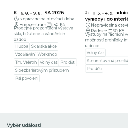
KŘEHKÁ KRÁSA 2026
Jablonecká radnic
6. 8.
–
9. 8.
11. 5.
–
4. 9.
Nepravidelná otevírací doba
výhledy i do interi
Eurocentrum
150 Kč
Nepravidelná oteví
Prodejně-prezentační výstava
Radnice
50 Kč
skla, bižuterie a vánočních
Výstupy na radniční v
ozdob
možností prohlídky in
radnice
Hudba
Sklářská akce
Volný čas
Vzdělávání, Workshop
Komentovaná prohlí
Trh, Veletrh
Volný čas
Pro děti
Pro děti
S bezbariérovým přístupem
Přejít na detail udá
Psi povoleni
Přejít na detail události
Vyběr událostí