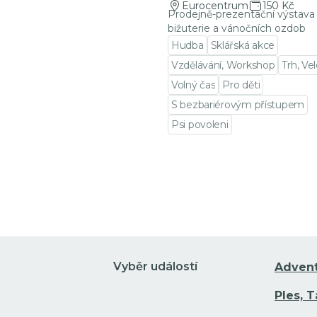
Eurocentrum
150 Kč
Prodejně-prezentační výstava 
bižuterie a vánočních ozdob
Hudba
Sklářská akce
Vzdělávání, Workshop
Trh, Ve
Volný čas
Pro děti
S bezbariérovým přístupem
Psi povoleni
Přejít na detail události
Vyběr událostí
Adven
Ples, 