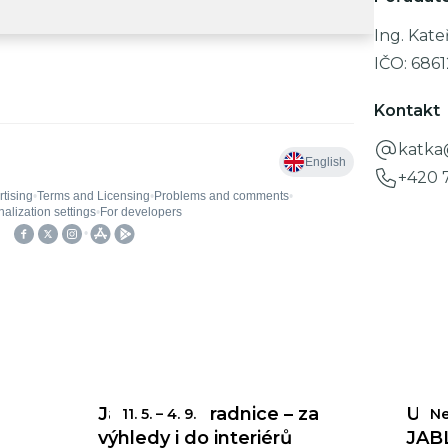
Ing. Kate
IČO:
686
Kontakt
katka
+420 
Jablonecká radnice – za
UZÁ
11. 5.
–
4. 9.
Ne
a
výhledy i do interiérů
JAB