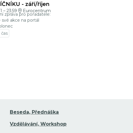
ČNÍKU - září/říjen
01
–
23:59
Eurocentrum
ní zpráva pro pořadatele:
e své akce na portál
blonec
 čas
t na detail události
Beseda, Přednáška
Vzdělávání, Workshop