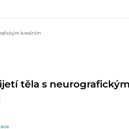
grafickým kreslním
ijetí těla s neurografický
xace