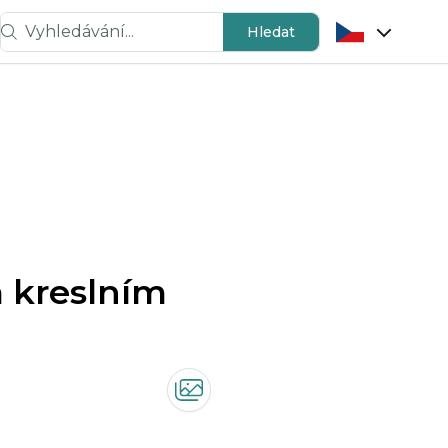
Vyhledávání...
Hledat
m kreslním