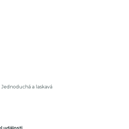
o. Jednoduchá a laskavá
l události