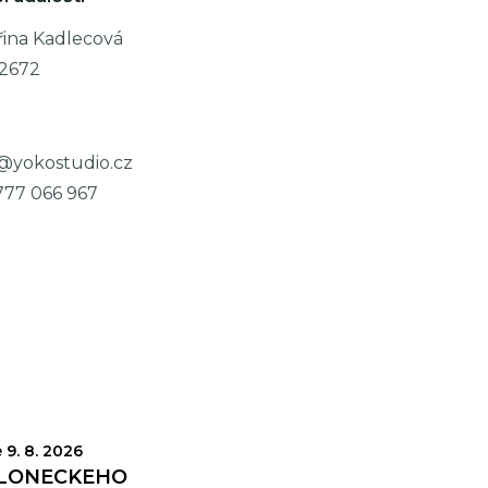
řina Kadlecová
12672
@yokostudio.cz
777 066 967
VĚRKY
 9. 8. 2026
LONECKÉHO