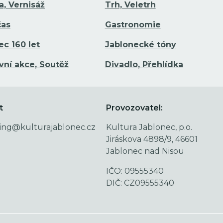
a, Vernisáž
Trh, Veletrh
čas
Gastronomie
ec 160 let
Jablonecké tóny
vní akce, Soutěž
Divadlo, Přehlídka
t
Provozovatel:
ing@kulturajablonec.cz
Kultura Jablonec, p.o.
Jiráskova 4898/9, 46601
Jablonec nad Nisou
IČO: 09555340
DIČ: CZ09555340