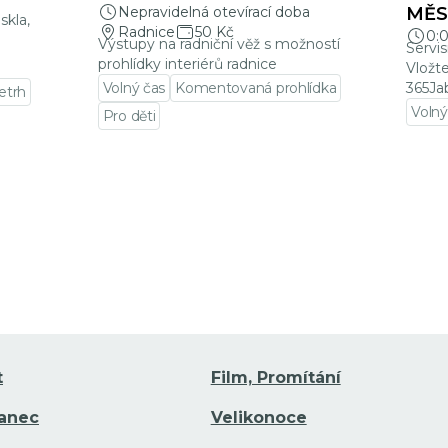
Nepravidelná otevírací doba
MĚSÍ
skla,
Radnice
50 Kč
0:
Výstupy na radniční věž s možností
Servis
prohlídky interiérů radnice
Vložt
Volný čas
Komentovaná prohlídka
365Ja
letrh
Volný
Pro děti
Přejí
Přejít na detail události
t
Film, Promítání
Tanec
Velikonoce