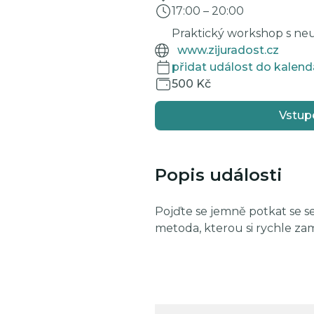
17:00
–
20:00
Praktický workshop s ne
www.zijuradost.cz
přidat událost do kalend
500 Kč
Vstup
Popis události
Pojďte se jemně potkat se se
metoda, kterou si rychle zam