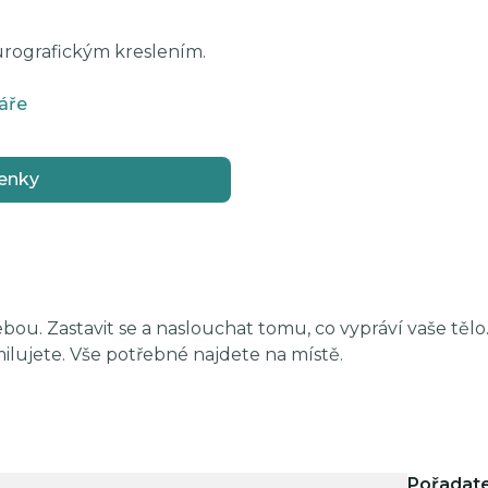
urografickým kreslením.
áře
enky
bou. Zastavit se a naslouchat tomu, co vypráví vaše těl
ilujete. Vše potřebné najdete na místě.
Pořadate