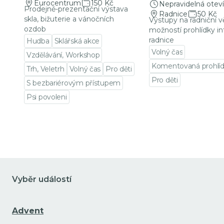
Eurocentrum
150 Kč
Nepravidelná oteví
Prodejně-prezentační výstava
Radnice
50 Kč
skla, bižuterie a vánočních
Výstupy na radniční v
ozdob
možností prohlídky in
radnice
Hudba
Sklářská akce
Volný čas
Vzdělávání, Workshop
Komentovaná prohlí
Trh, Veletrh
Volný čas
Pro děti
Pro děti
S bezbariérovým přístupem
Přejít na detail udá
Psi povoleni
Přejít na detail události
Vyběr událostí
Advent