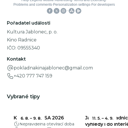
Pořadatel události
Kultura Jablonec, p. o.
Kino Radnice
IČO:
09555340
Kontakt
pokladnakinajablonec@gmail.com
+420 777 747 159
Vybrané tipy
KŘEHKÁ KRÁSA 2026
Jablonecká radnic
6. 8.
–
9. 8.
11. 5.
–
4. 9.
Nepravidelná otevírací doba
výhledy i do interi