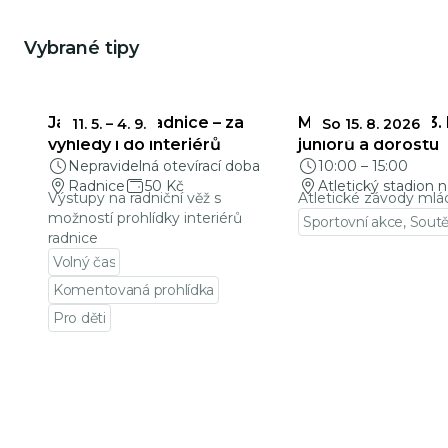
Vybrané tipy
Jablonecká radnice – za
Mladá Evropa a 3.
11. 5.
–
4. 9.
So 15. 8. 2026
výhledy i do interiérů
juniorů a dorostu
Nepravidelná otevírací doba
10:00
–
15:00
Radnice
50 Kč
Atletický stadion n
Výstupy na radniční věž s
Atletické závody mlá
možností prohlídky interiérů
Sportovní akce, Sout
radnice
Přejít na detail udá
Volný čas
Komentovaná prohlídka
Pro děti
Přejít na detail události