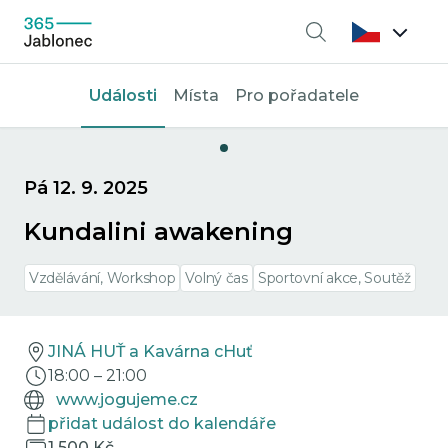
Vyhledávání
Události
Místa
Pro pořadatele
Pá 12. 9. 2025
Kundalini awakening
Vzdělávání, Workshop
Volný čas
Sportovní akce, Soutěž
JINÁ HUŤ a Kavárna cHuť
18:00
–
21:00
www.jogujeme.cz
přidat událost do kalendáře
1 500 Kč