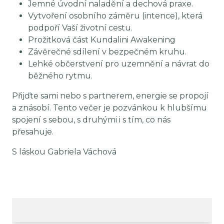
Jemné úvodní naladění a dechová praxe.
Vytvoření osobního záměru (intence), která
podpoří Vaší životní cestu.
Prožitková část Kundalini Awakening
Závěrečné sdílení v bezpečném kruhu.
Lehké občerstvení pro uzemnění a návrat do
běžného rytmu.
Přijďte sami nebo s partnerem, energie se propojí
a znásobí. Tento večer je pozvánkou k hlubšímu
spojení s sebou, s druhými i s tím, co nás
přesahuje.
S láskou Gabriela Váchová