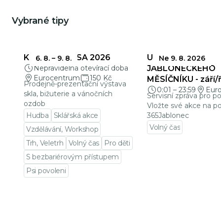
Vybrané tipy
KŘEHKÁ KRÁSA 2026
UZÁVĚRKY
6. 8.
–
9. 8.
Ne 9. 8. 2026
Nepravidelná otevírací doba
JABLONECKÉHO
Eurocentrum
150 Kč
MĚSÍČNÍKU - září/ř
Prodejně-prezentační výstava
0:01
–
23:59
Eur
skla, bižuterie a vánočních
Servisní zpráva pro p
ozdob
Vložte své akce na po
Hudba
Sklářská akce
365Jablonec
Volný čas
Vzdělávání, Workshop
Přejít na detail udá
Trh, Veletrh
Volný čas
Pro děti
S bezbariérovým přístupem
Psi povoleni
Přejít na detail události