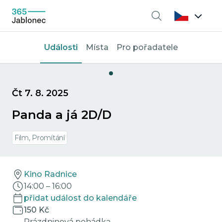
Vyhledávání
Události
Místa
Pro pořadatele
Čt 7. 8. 2025
Panda a já 2D/D
Film, Promítání
Kino Radnice
14:00
–
16:00
přidat událost do kalendáře
150 Kč
Prázdninová pohádka