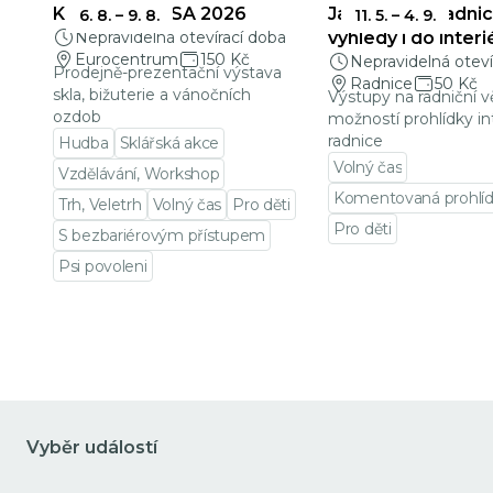
KŘEHKÁ KRÁSA 2026
Jablonecká radnic
6. 8.
–
9. 8.
11. 5.
–
4. 9.
Nepravidelná otevírací doba
výhledy i do interi
Eurocentrum
150 Kč
Nepravidelná oteví
Prodejně-prezentační výstava
Radnice
50 Kč
skla, bižuterie a vánočních
Výstupy na radniční v
ozdob
možností prohlídky in
radnice
Hudba
Sklářská akce
Volný čas
Vzdělávání, Workshop
Komentovaná prohlí
Trh, Veletrh
Volný čas
Pro děti
Pro děti
S bezbariérovým přístupem
Přejít na detail udá
Psi povoleni
Přejít na detail události
Vyběr událostí