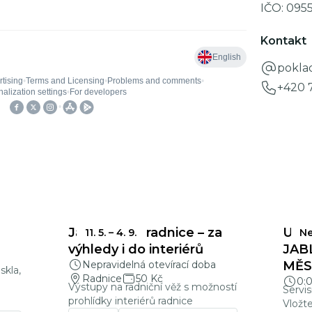
IČO:
095
Kontakt
pokla
+420 
Jablonecká radnice – za
UZÁ
11. 5.
–
4. 9.
Ne
a
výhledy i do interiérů
JAB
Nepravidelná otevírací doba
MĚSÍ
skla,
Radnice
50 Kč
0:
Výstupy na radniční věž s možností
Servis
prohlídky interiérů radnice
Vložt