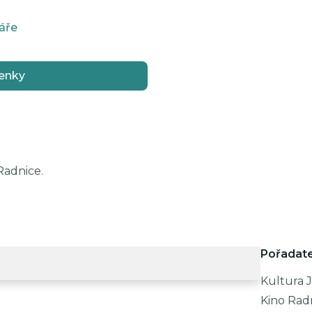
áře
enky
Radnice.
Pořadate
Kultura J
Kino Rad