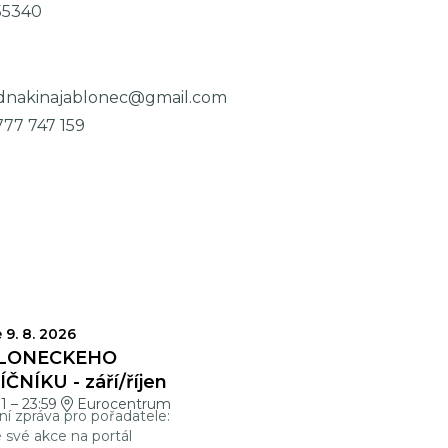
55340
dnakinajablonec@gmail.com
777 747 159
VĚRKY
 9. 8. 2026
LONECKÉHO
ČNÍKU - září/říjen
01
–
23:59
Eurocentrum
ní zpráva pro pořadatele:
e své akce na portál