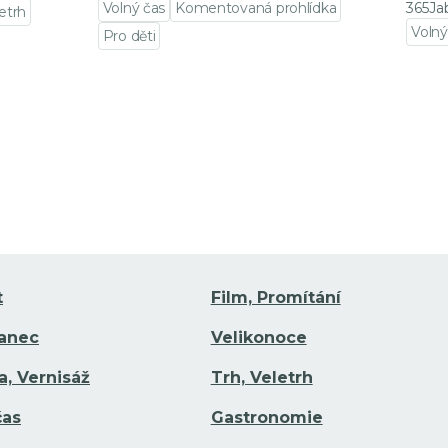
Volný čas
Komentovaná prohlídka
365Ja
letrh
Volný
Pro děti
Přejí
Přejít na detail události
t
Film, Promítání
Tanec
Velikonoce
a, Vernisáž
Trh, Veletrh
čas
Gastronomie