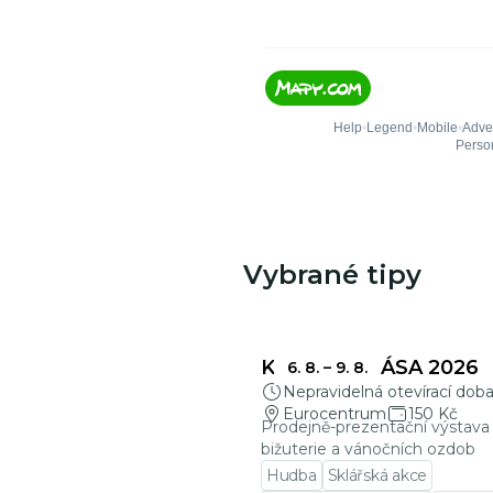
Vybrané tipy
KŘEHKÁ KRÁSA 2026
6. 8.
–
9. 8.
Nepravidelná otevírací dob
Eurocentrum
150 Kč
Prodejně-prezentační výstava 
bižuterie a vánočních ozdob
Hudba
Sklářská akce