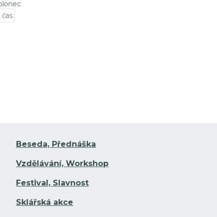
blonec
 čas
t na detail události
Beseda, Přednáška
Vzdělávání, Workshop
Festival, Slavnost
Sklářská akce