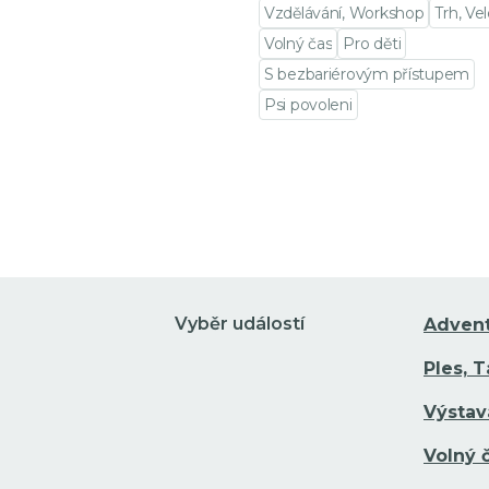
Vzdělávání, Workshop
Trh, Ve
Volný čas
Pro děti
S bezbariérovým přístupem
Psi povoleni
Přejít na detail události
Vyběr událostí
Adven
Ples, 
Výstav
Volný 