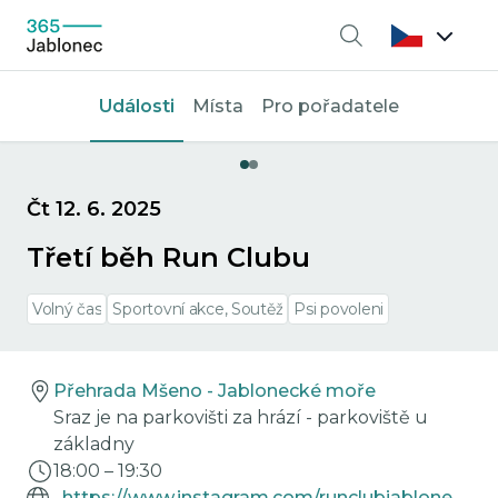
Vyhledávání
Události
Místa
Pro pořadatele
Čt 12. 6. 2025
Třetí běh Run Clubu
Volný čas
Sportovní akce, Soutěž
Psi povoleni
Přehrada Mšeno - Jablonecké moře
Sraz je na parkovišti za hrází - parkoviště u
základny
18:00
–
19:30
https://www.instagram.com/runclubjablonec?igsh=Y2dvYmtkdHZxdTk5&utm_source=qr