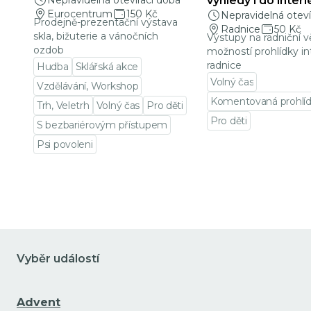
Nepravidelná otevírací doba
výhledy i do interi
Eurocentrum
150 Kč
Nepravidelná oteví
Prodejně-prezentační výstava
Radnice
50 Kč
skla, bižuterie a vánočních
Výstupy na radniční v
ozdob
možností prohlídky in
radnice
Hudba
Sklářská akce
Volný čas
Vzdělávání, Workshop
Komentovaná prohlí
Trh, Veletrh
Volný čas
Pro děti
Pro děti
S bezbariérovým přístupem
Přejít na detail udá
Psi povoleni
Přejít na detail události
Vyběr událostí
Advent