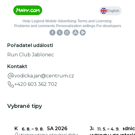
Pořadatel události
Run Club Jablonec
Kontakt
vodicka.jan@centrum.cz
+420 603 362 702
Vybrané tipy
KŘEHKÁ KRÁSA 2026
Jablonecká radnic
6. 8.
–
9. 8.
11. 5.
–
4. 9.