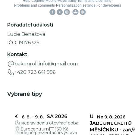
Pořadatel události
Lucie Benešová
IČO:
19176325
Kontakt
bakenroll.info@gmail.com
+420 723 641 996
Vybrané tipy
KŘEHKÁ KRÁSA 2026
UZÁVĚRKY
6. 8.
–
9. 8.
Ne 9. 8. 2026
Nepravidelná otevírací doba
JABLONECKÉHO
Eurocentrum
150 Kč
MĚSÍČNÍKU - září/ř
Prodejně-prezentační výstava