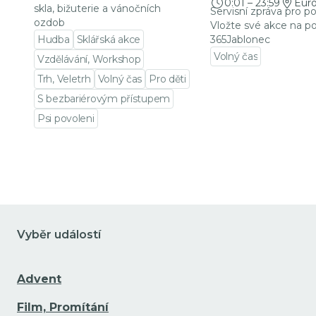
0:01
–
23:59
Eur
skla, bižuterie a vánočních
Servisní zpráva pro p
ozdob
Vložte své akce na po
Hudba
Sklářská akce
365Jablonec
Volný čas
Vzdělávání, Workshop
Přejít na detail udá
Trh, Veletrh
Volný čas
Pro děti
S bezbariérovým přístupem
Psi povoleni
Přejít na detail události
Vyběr událostí
Advent
Film, Promítání