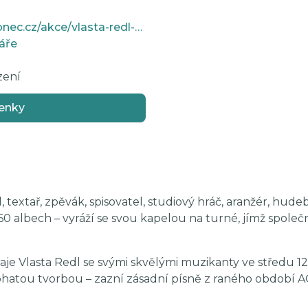
https://www.kulturajablonec.cz/akce/vlasta-redl-galakoncert/
áře
zení
enky
 textař, zpěvák, spisovatel, studiový hráč, aranžér, hude
60 albech – vyráží se svou kapelou na turné, jímž společn
e Vlasta Redl se svými skvělými muzikanty ve středu 12. 
hatou tvorbou – zazní zásadní písně z raného období AG 