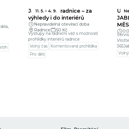
Jablonecká radnice – za
UZÁ
11. 5.
–
4. 9.
Ne
a
výhledy i do interiérů
JAB
Nepravidelná otevírací doba
MĚSÍ
skla,
Radnice
50 Kč
0:
Výstupy na radniční věž s možností
Servis
prohlídky interiérů radnice
Vložt
Volný čas
Komentovaná prohlídka
365Ja
letrh
Volný
Pro děti
Přejí
Přejít na detail události