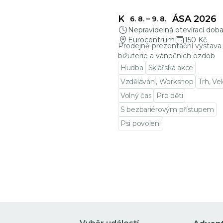
KŘEHKÁ KRÁSA 2026
6. 8.
–
9. 8.
Nepravidelná otevírací dob
Eurocentrum
150 Kč
Prodejně-prezentační výstava 
bižuterie a vánočních ozdob
Hudba
Sklářská akce
Vzdělávání, Workshop
Trh, Ve
Volný čas
Pro děti
S bezbariérovým přístupem
Psi povoleni
Přejít na detail události