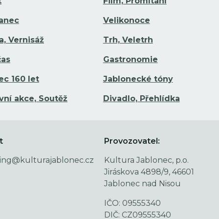
t
Film, Promítání
Tanec
Velikonoce
a, Vernisáž
Trh, Veletrh
čas
Gastronomie
ec 160 let
Jablonecké tóny
vní akce, Soutěž
Divadlo, Přehlídka
t
Provozovatel:
ing@kulturajablonec.cz
Kultura Jablonec, p.o.
Jiráskova 4898/9, 46601
Jablonec nad Nisou
IČO: 09555340
DIČ: CZ09555340