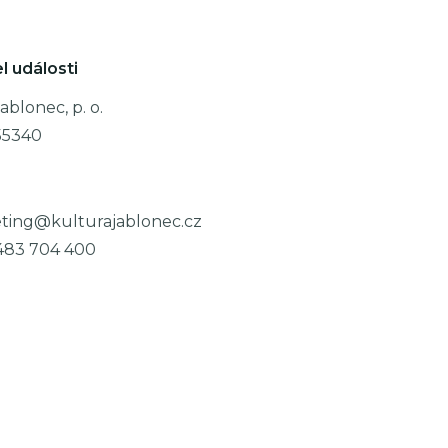
l události
ablonec, p. o.
55340
ting@kulturajablonec.cz
483 704 400