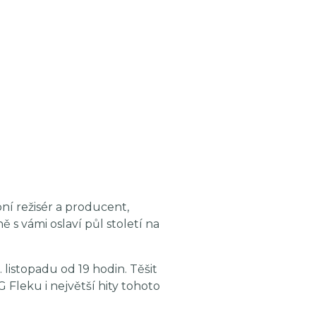
bní režisér a producent,
ě s vámi oslaví půl století na
listopadu od 19 hodin. Těšit
Fleku i největší hity tohoto