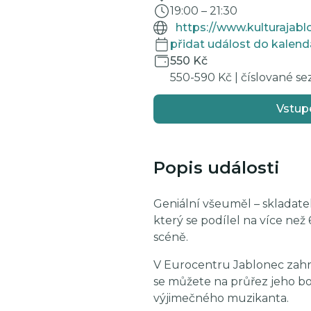
19:00
–
21:30
přidat událost do kalend
550 Kč
550-590 Kč | číslované se
Vstup
Popis události
Geniální všeuměl – skladatel,
který se podílel na více než 
scéně.
V Eurocentru Jablonec zahraj
se můžete na průřez jeho bo
výjimečného muzikanta.