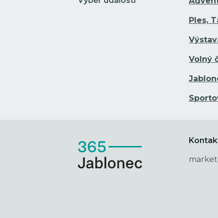
Vyběr událostí
Adven
Ples, 
Výstav
Volný 
Jablon
Sporto
Kontak
market