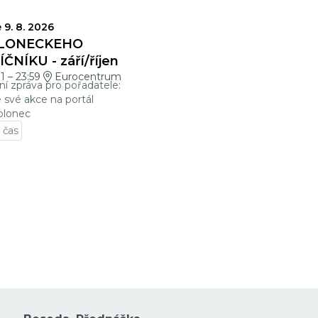
VĚRKY
 9. 8. 2026
LONECKÉHO
ČNÍKU - září/říjen
01
–
23:59
Eurocentrum
ní zpráva pro pořadatele:
e své akce na portál
blonec
 čas
t na detail události