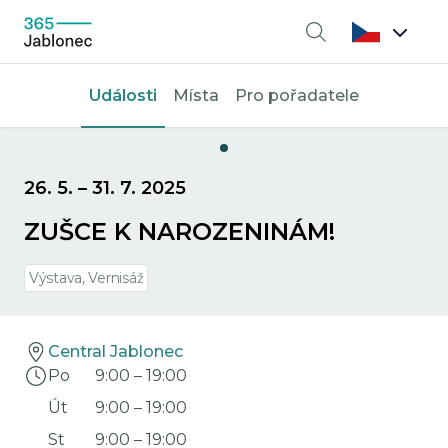
Vyhledávání
Události
Místa
Pro pořadatele
26. 5.
–
31. 7. 2025
ZUŠCE K NAROZENINÁM!
Výstava, Vernisáž
Central Jablonec
Po
9:00
–
19:00
Út
9:00
–
19:00
St
9:00
–
19:00