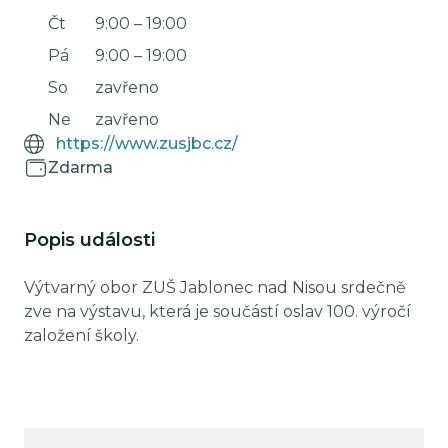
Čt
9:00
–
19:00
Pá
9:00
–
19:00
So
zavřeno
Ne
zavřeno
https://www.zusjbc.cz/
Zdarma
Popis události
Výtvarný obor ZUŠ Jablonec nad Nisou srdečně
zve na výstavu, která je součástí oslav 100. výročí
založení školy.