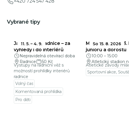
+420 724 547 428
Vybrané tipy
Jablonecká radnice – za
Mladá Evropa a 3.
11. 5.
–
4. 9.
So 15. 8. 2026
výhledy i do interiérů
juniorů a dorostu
Nepravidelná otevírací doba
10:00
–
15:00
Radnice
50 Kč
Atletický stadion n
Výstupy na radniční věž s
Atletické závody mlá
možností prohlídky interiérů
Sportovní akce, Sout
radnice
Přejít na detail udá
Volný čas
Komentovaná prohlídka
Pro děti
Přejít na detail události