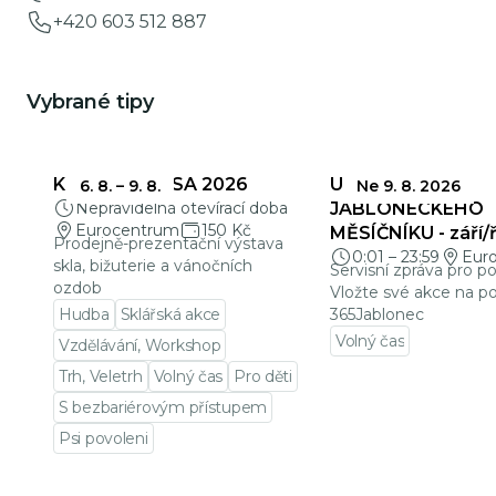
+420 603 512 887
Vybrané tipy
KŘEHKÁ KRÁSA 2026
UZÁVĚRKY
6. 8.
–
9. 8.
Ne 9. 8. 2026
Nepravidelná otevírací doba
JABLONECKÉHO
Eurocentrum
150 Kč
MĚSÍČNÍKU - září/ř
Prodejně-prezentační výstava
0:01
–
23:59
Eur
skla, bižuterie a vánočních
Servisní zpráva pro p
ozdob
Vložte své akce na po
Hudba
Sklářská akce
365Jablonec
Volný čas
Vzdělávání, Workshop
Přejít na detail udá
Trh, Veletrh
Volný čas
Pro děti
S bezbariérovým přístupem
Psi povoleni
Přejít na detail události