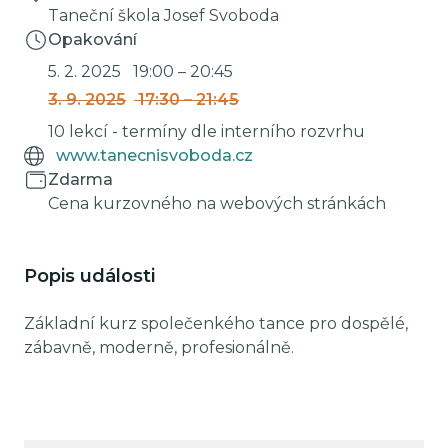
Taneční škola Josef Svoboda
Opakování
5. 2. 2025
19:00
–
20:45
3. 9. 2025
17:30
–
21:45
10 lekcí - termíny dle interního rozvrhu
www.tanecnisvoboda.cz
Zdarma
Cena kurzovného na webových stránkách
Popis události
Základní kurz společenkého tance pro dospělé,
zábavně, moderně, profesionálně.