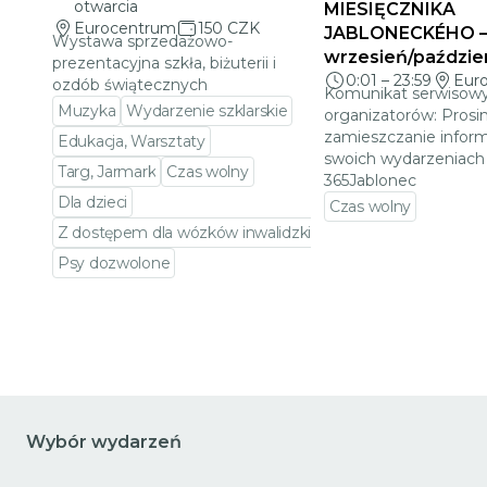
otwarcia
MIESIĘCZNIKA
Eurocentrum
150 CZK
JABLONECKÉHO 
Wystawa sprzedażowo-
wrzesień/paździe
prezentacyjna szkła, biżuterii i
0:01
–
23:59
Eur
ozdób świątecznych
Komunikat serwisowy
Muzyka
Wydarzenie szklarskie
organizatorów: Prosi
zamieszczanie inform
Edukacja, Warsztaty
swoich wydarzeniach 
Targ, Jarmark
Czas wolny
365Jablonec
Dla dzieci
Czas wolny
Z dostępem dla wózków inwalidzkich
Przejdź do szczeg
Psy dozwolone
Przejdź do szczegółów wydarzenia
Wybór wydarzeń