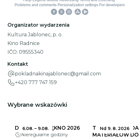
Organizator wydarzenia
Kultura Jablonec, p. o.
Kino Radnice
IČO:
09555340
Kontakt
pokladnakinajablonec@gmail.com
+420 777 747 159
Wybrane wskazówki
DELIKATNE PIĘKNO 2026
TERMINY SKŁADA
6.08.
–
9.08.
Nd 9. 8. 2026
Nieregularne godziny
MATERIAŁÓW DO