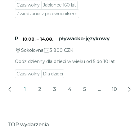
Czas wolny
Jablonec 160 lat
Zwiedzanie z przewodnikiem
Przejdź do szczegółów wydarzenia
Podmiejski obóz pływacko-językowy
10.08.
–
14.08.
Sokolovna
3 800 CZK
Obóz dzienny dla dzieci w wieku od 5 do 10 lat
Czas wolny
Dla dzieci
1
2
3
4
5
...
10
Previous
Nex
TOP wydarzenia