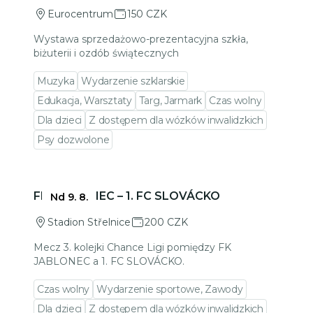
Eurocentrum
150 CZK
Wystawa sprzedażowo-prezentacyjna szkła,
biżuterii i ozdób świątecznych
Muzyka
Wydarzenie szklarskie
Edukacja, Warsztaty
Targ, Jarmark
Czas wolny
Dla dzieci
Z dostępem dla wózków inwalidzkich
Psy dozwolone
Przejdź do szczegółów wydarzenia
FK JABLONEC – 1. FC SLOVÁCKO
Nd 9. 8.
Stadion Střelnice
200 CZK
Mecz 3. kolejki Chance Ligi pomiędzy FK
JABLONEC a 1. FC SLOVÁCKO.
Czas wolny
Wydarzenie sportowe, Zawody
Dla dzieci
Z dostępem dla wózków inwalidzkich