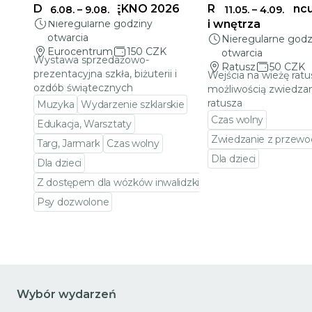
DELIKATNE PIĘKNO 2026
Ratusz w Jabloncu
6.08.
–
9.08.
11.05.
–
4.09.
Nieregularne godziny
i wnętrza
otwarcia
Nieregularne godz
Eurocentrum
150 CZK
otwarcia
Wystawa sprzedażowo-
Ratusz
50 CZK
prezentacyjna szkła, biżuterii i
Wejścia na wieżę ratu
ozdób świątecznych
możliwością zwiedzan
ratusza
Muzyka
Wydarzenie szklarskie
Czas wolny
Edukacja, Warsztaty
Zwiedzanie z przewo
Targ, Jarmark
Czas wolny
Dla dzieci
Dla dzieci
Przejdź do szczeg
Z dostępem dla wózków inwalidzkich
Psy dozwolone
Przejdź do szczegółów wydarzenia
Wybór wydarzeń