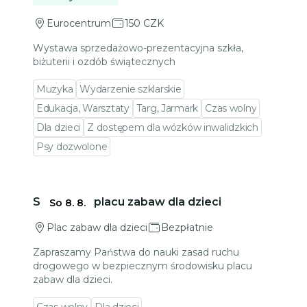
Eurocentrum
150 CZK
Wystawa sprzedażowo-prezentacyjna szkła,
biżuterii i ozdób świątecznych
Muzyka
Wydarzenie szklarskie
Edukacja, Warsztaty
Targ, Jarmark
Czas wolny
Dla dzieci
Z dostępem dla wózków inwalidzkich
Psy dozwolone
Przejdź do szczegółów wydarzenia
Sobota na placu zabaw dla dzieci
So 8. 8.
Plac zabaw dla dzieci
Bezpłatnie
Zapraszamy Państwa do nauki zasad ruchu
drogowego w bezpiecznym środowisku placu
zabaw dla dzieci.