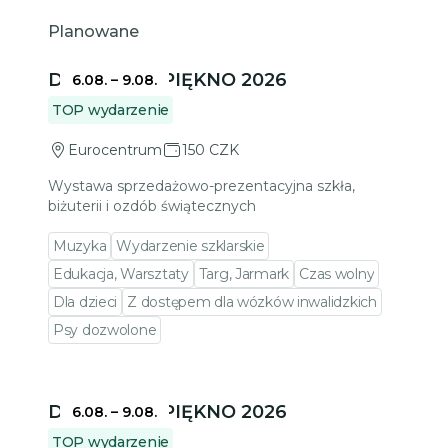
Planowane
Przejdź do szczegółów wydarzenia
DELIKATNE PIĘKNO 2026
6.08.
–
9.08.
TOP wydarzenie
Eurocentrum
150 CZK
Wystawa sprzedażowo-prezentacyjna szkła,
biżuterii i ozdób świątecznych
Muzyka
Wydarzenie szklarskie
Edukacja, Warsztaty
Targ, Jarmark
Czas wolny
Dla dzieci
Z dostępem dla wózków inwalidzkich
Psy dozwolone
Przejdź do szczegółów wydarzenia
DELIKATNE PIĘKNO 2026
6.08.
–
9.08.
TOP wydarzenie