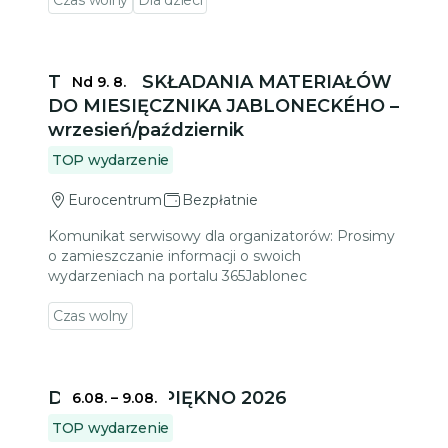
Czas wolny
Dla dzieci
Przejdź do szczegółów wydarzenia
TERMINY SKŁADANIA MATERIAŁÓW
Nd 9. 8.
DO MIESIĘCZNIKA JABLONECKÉHO –
wrzesień/październik
TOP wydarzenie
Eurocentrum
Bezpłatnie
Komunikat serwisowy dla organizatorów: Prosimy
o zamieszczanie informacji o swoich
wydarzeniach na portalu 365Jablonec
Czas wolny
Przejdź do szczegółów wydarzenia
DELIKATNE PIĘKNO 2026
6.08.
–
9.08.
TOP wydarzenie