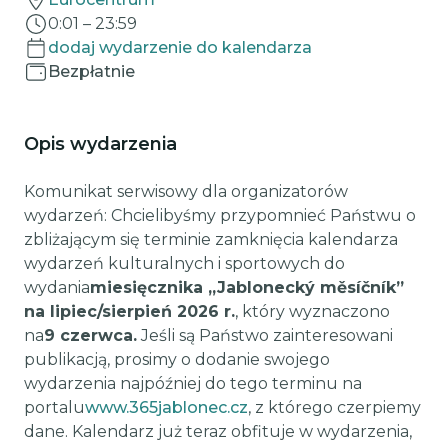
0:01
–
23:59
dodaj wydarzenie do kalendarza
Bezpłatnie
Opis wydarzenia
Komunikat serwisowy dla organizatorów
wydarzeń: Chcielibyśmy przypomnieć Państwu o
zbliżającym się terminie zamknięcia kalendarza
wydarzeń kulturalnych i sportowych do
wydania
miesięcznika „Jablonecký měsíčník”
na lipiec/sierpień 2026 r.
, który wyznaczono
na
9 czerwca.
Jeśli są Państwo zainteresowani
publikacją, prosimy o dodanie swojego
wydarzenia najpóźniej do tego terminu na
portalu
www.365jablonec.cz
, z którego czerpiemy
dane. Kalendarz już teraz obfituje w wydarzenia,