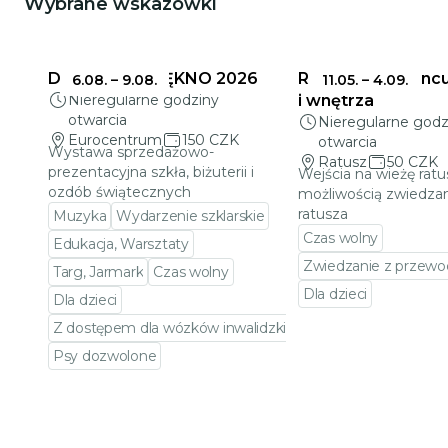
Wybrane wskazówki
DELIKATNE PIĘKNO 2026
Ratusz w Jabloncu
6.08.
–
9.08.
11.05.
–
4.09.
Nieregularne godziny
i wnętrza
otwarcia
Nieregularne godz
Eurocentrum
150 CZK
otwarcia
Wystawa sprzedażowo-
Ratusz
50 CZK
prezentacyjna szkła, biżuterii i
Wejścia na wieżę ratu
ozdób świątecznych
możliwością zwiedzan
ratusza
Muzyka
Wydarzenie szklarskie
Czas wolny
Edukacja, Warsztaty
Zwiedzanie z przewo
Targ, Jarmark
Czas wolny
Dla dzieci
Dla dzieci
Przejdź do szczeg
Z dostępem dla wózków inwalidzkich
Psy dozwolone
Przejdź do szczegółów wydarzenia