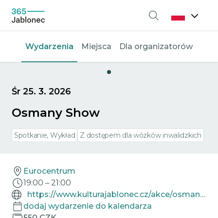
Wyszukiwanie
Wydarzenia
Miejsca
Dla organizatorów
Śr 25. 3. 2026
Osmany Show
Spotkanie, Wykład
Z dostępem dla wózków inwalidzkich
Eurocentrum
19:00
–
21:00
https://www.kulturajablonec.cz/akce/osmany-show/
dodaj wydarzenie do kalendarza
550 CZK