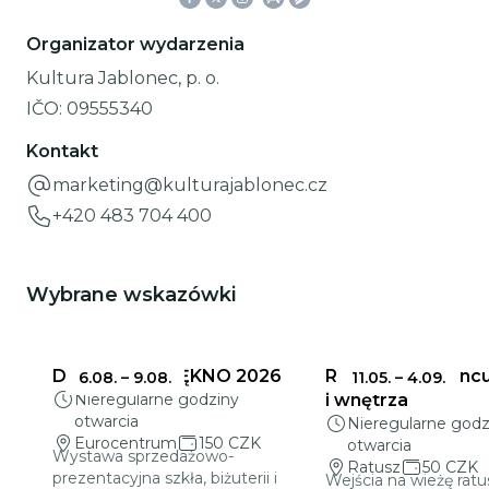
Organizator wydarzenia
Kultura Jablonec, p. o.
IČO:
09555340
Kontakt
marketing@kulturajablonec.cz
+420 483 704 400
Wybrane wskazówki
DELIKATNE PIĘKNO 2026
Ratusz w Jabloncu
6.08.
–
9.08.
11.05.
–
4.09.
Nieregularne godziny
i wnętrza
otwarcia
Nieregularne godz
Eurocentrum
150 CZK
otwarcia
Wystawa sprzedażowo-
Ratusz
50 CZK
prezentacyjna szkła, biżuterii i
Wejścia na wieżę ratu