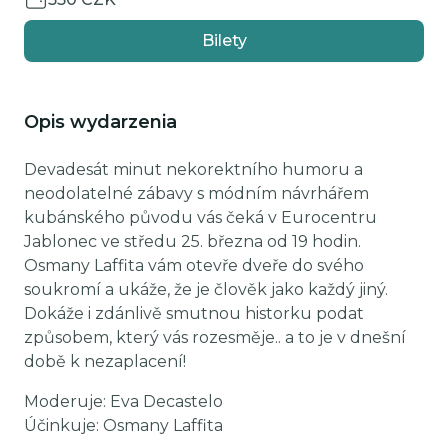
Bilety
Opis wydarzenia
Devadesát minut nekorektního humoru a
neodolatelné zábavy s módním návrhářem
kubánského původu vás čeká v Eurocentru
Jablonec ve středu 25. března od 19 hodin.
Osmany Laffita vám otevře dveře do svého
soukromí a ukáže, že je člověk jako každý jiný.
Dokáže i zdánlivě smutnou historku podat
způsobem, který vás rozesměje.. a to je v dnešní
době k nezaplacení!
Moderuje: Eva Decastelo
Účinkuje: Osmany Laffita